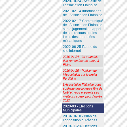
2020-10-24 - Actualité de
l’association Flainoise
2021-02-14-Informations
de l’Association Flainoise
2022-02-17-Communiqué
de l’Association Flainoise
sur le jugement en appel
de son recours sur les
taxes des remontées
mécaniques.
2022-06-25-Panne du
site internet
2016-04-24 - Le scandale
des remontées de taxes à
Flaine
2016-04-25 - Position de
l’Association sur le projet
Funiflaine
L’Association Flainoise vous
souhaite une joyeuse fête de
Noël et vous présente ses
meilleurs voeux pour l’année
2022
2020-03 - Elections
Municipales
2019-10-18 - Bilan de
l’opposition d’Arâches
2019-11-28- Elections