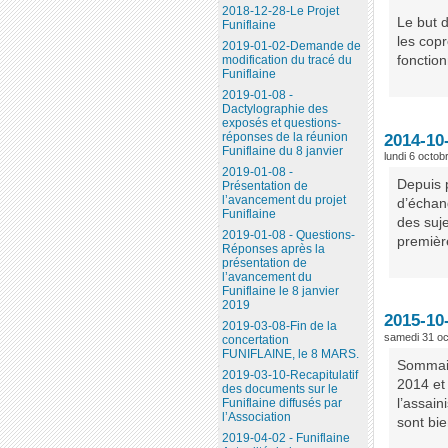
2018-12-28-Le Projet
Le but 
Funiflaine
les cop
2019-01-02-Demande de
modification du tracé du
fonctio
Funiflaine
2019-01-08 -
Dactylographie des
exposés et questions-
réponses de la réunion
2014-10-
Funiflaine du 8 janvier
lundi 6 octob
2019-01-08 -
Depuis p
Présentation de
l’avancement du projet
d’échan
Funiflaine
des suj
2019-01-08 - Questions-
premièr
Réponses après la
présentation de
l’avancement du
Funiflaine le 8 janvier
2019
2015-10-
2019-03-08-Fin de la
samedi 31 oc
concertation
FUNIFLAINE, le 8 MARS.
Sommair
2019-03-10-Recapitulatif
2014 et
des documents sur le
l’assai
Funiflaine diffusés par
l’Association
sont bie
2019-04-02 - Funiflaine