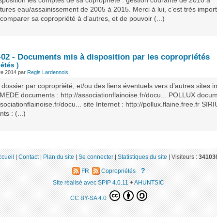
sposition les comptes de sa copropriété : gestion courante de 2010 à
tures eau/assainissement de 2005 à 2015. Merci à lui, c’est très impor
comparer sa copropriété à d’autres, et de pouvoir (...)
-02 - Documents mis à disposition par les copropriétés
étés )
re 2014
par
Regis Lardennois
n dossier par copropriété, et/ou des liens éventuels vers d’autres sites i
DE documents : http://associationflainoise.fr/docu... POLLUX docum
ssociationflainoise.fr/docu... site Internet : http://pollux.flaine.free.fr SIR
s : (...)
ccueil
|
Contact
|
Plan du site
|
Se connecter
|
Statistiques du site
|
Visiteurs :
34103
?
FR
Copropriétés
Site réalisé avec SPIP 4.0.11
+
AHUNTSIC
CC BY-SA 4.0