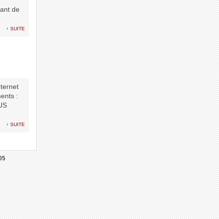
tant de
suite
nternet
ents :
IUS
suite
05