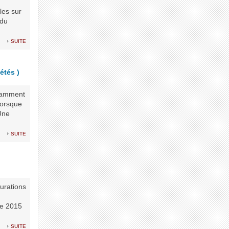
les sur
 du
suite
étés )
isamment
lorsque
Une
suite
urations
re 2015
suite