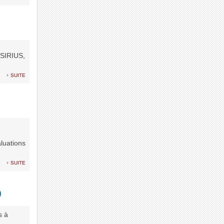
 SIRIUS,
suite
luations
suite
)
s à