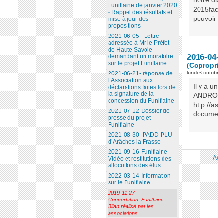
notre di
Funiflaine de janvier 2020
2015fac
- Rappel des résultats et
pouvoir 
mise à jour des
propositions
2021-06-05 - Lettre
adressée à Mr le Préfet
de Haute Savoie
2016-04
demandant un moratoire
sur le projet Funiflaine
(Copropri
lundi 6 octob
2021-06-21- réponse de
l’Association aux
Il y a u
déclarations faites lors de
la signature de la
ANDROME
concession du Funiflaine
http://a
2021-07-12-Dossier de
document
presse du projet
Funiflaine
2021-08-30- PADD-PLU
d’Arâches la Frasse
2021-09-16-Funiflaine -
A
Vidéo et restitutions des
allocutions des élus
2022-03-14-Information
sur le Funiflaine
2019-11-27 -
Concertation_Funiflaine -
Bilan réalisé par les
associations.