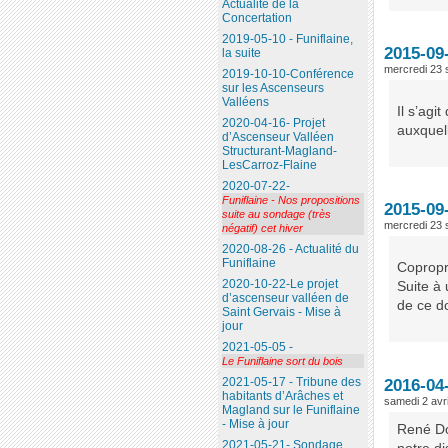
Actualité de la
Concertation
2019-05-10 - Funiflaine,
2015-09
la suite
mercredi 23
2019-10-10-Conférence
sur les Ascenseurs
Valléens
Il s’agi
2020-04-16- Projet
auxquel
d’Ascenseur Valléen
Structurant-Magland-
LesCarroz-Flaine
2020-07-22-
Funiflaine - Nos propositions
2015-09
suite au sondage (très
mercredi 23
négatif) cet hiver
2020-08-26 - Actualité du
Funiflaine
Copropri
2020-10-22-Le projet
Suite à
d’ascenseur valléen de
de ce d
Saint Gervais - Mise à
jour
2021-05-05 -
Le Funiflaine sort du bois
2021-05-17 - Tribune des
2016-04
habitants d’Arâches et
samedi 2 avr
Magland sur le Funiflaine
- Mise à jour
René Do
2021-05-21- Sondage