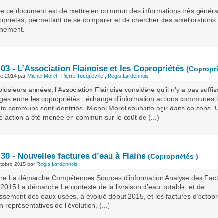
de ce document est de mettre en commun des informations très généra
ropriétés, permettant de se comparer et de chercher des améliorations
nnement.
03 - L’Association Flainoise et les Copropriétés
(Copropri
re 2014
par
Michel Morel
,
Pierre Tocqueville
,
Regis Lardennois
lusieurs années, l’Association Flainoise considère qu’il n’y a pas suff
ges entre les copropriétés : échange d’information actions communes 
ets communs sont identifiés. Michel Morel souhaite agir dans ce sens. 
e action a été menée en commun sur le coût de (...)
30 - Nouvelles factures d’eau à Flaine
(Copropriétés )
tobre 2015
par
Regis Lardennois
e La démarche Compétences Sources d’information Analyse des Fact
 2015 La démarche Le contexte de la livraison d’eau potable, et de
nissement des eaux usées, a évolué début 2015, et les factures d’octob
n représentatives de l’évolution. (...)