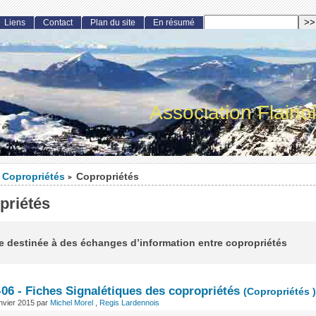
Liens
Contact
Plan du site
En résumé
Association Flaino
Copropriétés
Copropriétés
>
priétés
 destinée à des échanges d’information entre copropriétés
-06 - Fiches Signalétiques des copropriétés
(Copropriétés )
nvier 2015
par
Michel Morel
,
Regis Lardennois