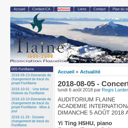
Accueil
Contact-CA
Liens
Contact
Plan du si
Adhésion
005-Funiflaine
Accueil
Actualité
>
2018-09-23-Demande de
changement de tracé du
2018-08-05 - Concer
projet Funiflaine
2018-10-01 - Une brève
lundi 6 août 2018
par
Regis Larde
Histoire du Funiflaine
AUDITORIUM FLAINE
2018-10-10-Demande de
changement de tracé du
ACADEMIE INTERNATION
projet Funiflaine - Mise à
jour
DIMANCHE 5 AOÛT 2018 
2018-11-29 - Dossier
changement de tracé du
Yi Ting H5HU, piano
Funiflaine