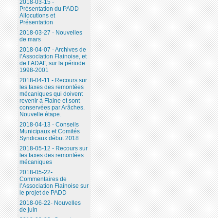
2018-03-15 -
Présentation du PADD -
Allocutions et
Présentation
2018-03-27 - Nouvelles
de mars
2018-04-07 - Archives de
l’Association Flainoise, et
de l’ADAF, sur la période
1998-2001
2018-04-11 - Recours sur
les taxes des remontées
mécaniques qui doivent
revenir à Flaine et sont
conservées par Arâches.
Nouvelle étape.
2018-04-13 - Conseils
Municipaux et Comités
Syndicaux début 2018
2018-05-12 - Recours sur
les taxes des remontées
mécaniques
2018-05-22-
Commentaires de
l’Association Flainoise sur
le projet de PADD
2018-06-22- Nouvelles
de juin