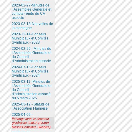
2023-02-27-Minutes de
l’Assemblée Générale et
compte-rendu du CA
associé
2023-03-18-Nouvelles de
la montagne
2023-12-14-Conseils
Municipaux et Comités
Syndicaux - 2023
2024-02-26 - Minutes de
l’Assemblée Générale et
du Conseil
d’Administration associé
2024-07-15-Conseils
Municipaux et Comités
Syndicaux - 2024
2025-03-11- Minutes de
l’Assemblée Générale et
du Conseil
d’administration associé
du 5 mars 2025
2025-03-12 - Statuts de
l’Association Flainoise
2025-04-02 -
Echange avec le directeur
général de GMDS (Grand
Massif Domaines Skiables)