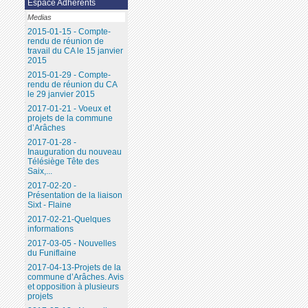
Espace Adhérents
Medias
2015-01-15 - Compte-
rendu de réunion de
travail du CA le 15 janvier
2015
2015-01-29 - Compte-
rendu de réunion du CA
le 29 janvier 2015
2017-01-21 - Voeux et
projets de la commune
d’Arâches
2017-01-28 -
Inauguration du nouveau
Télésiège Tête des
Saix,...
2017-02-20 -
Présentation de la liaison
Sixt - Flaine
2017-02-21-Quelques
informations
2017-03-05 - Nouvelles
du Funiflaine
2017-04-13-Projets de la
commune d’Arâches. Avis
et opposition à plusieurs
projets