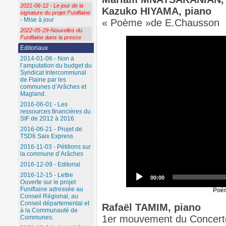
2021-06-12 - Le jour de la
Kazuko HIYAMA, piano
signature du projet Funiflaine
- Mise à jour
« Poème »de E.Chausson
2022-05-29-Nouvelles du
Funiflaine dans la presse
Editoriaux
2014-01-06 - Non à
l’amputation du budget du
Syndicat Intercommunal
de Flaine par les
communes d’Arâches et
Magland.
2016-06-01 - Les
ressources financières du
SIF de 2012 à 2016
2016-06-21 - Projet de
TSD6 Saix Express
2016-11-03 - Pétitions sur
la commune d’Arâches
2016-12-09 - Editorial
2016-12-15 - Lettre
00:00
Ouverte sur le projet
Funiflaine adressée au
Poè
Conseil Régional, au
Conseil départemental et
Rafaël TAMIM, piano
à la Communauté de
1er mouvement du Concert
Communes.