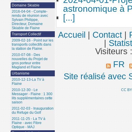
Domaine Skiable
astronomique à P
2016-04-04 - Compte-
[...]
rendu de réunion avec
Sylvain Philippe,
Directeur, Domaine
Skiable de Flaine
Accueil
|
Contact
|
Transport Collectif
|
Statis
2009-02-16 - Point sur les
transports collectifs dans
Visiteurs 
la station de Flaine.
2010-07-08 - Des
nouvelles du Projet de
FR
gros porteur entre
Magland et Flaine
Urbanisme
Site réalisé avec 
2010-12-13-La TV à
Flaine
CC BY
2010-12-30 - Le
Messager - Flaine : 1 300
lits supplémentaires cette
saison
2011-02-03 - Inauguration
du Refuge du Golf
2011-11-25 - La TV à
Flaine - avec Fibre
Optique - MAJ