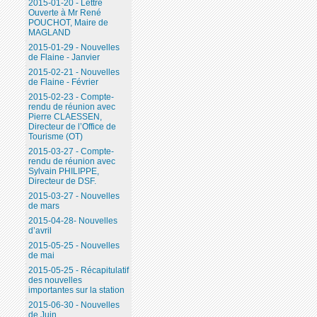
2015-01-20 - Lettre
Ouverte à Mr René
POUCHOT, Maire de
MAGLAND
2015-01-29 - Nouvelles
de Flaine - Janvier
2015-02-21 - Nouvelles
de Flaine - Février
2015-02-23 - Compte-
rendu de réunion avec
Pierre CLAESSEN,
Directeur de l’Office de
Tourisme (OT)
2015-03-27 - Compte-
rendu de réunion avec
Sylvain PHILIPPE,
Directeur de DSF.
2015-03-27 - Nouvelles
de mars
2015-04-28- Nouvelles
d’avril
2015-05-25 - Nouvelles
de mai
2015-05-25 - Récapitulatif
des nouvelles
importantes sur la station
2015-06-30 - Nouvelles
de Juin