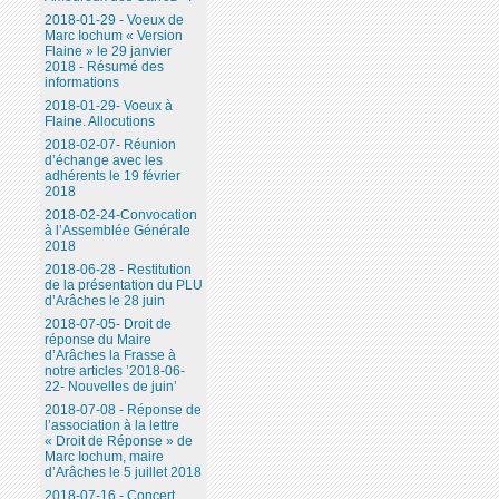
2018-01-29 - Voeux de
Marc Iochum « Version
Flaine » le 29 janvier
2018 - Résumé des
informations
2018-01-29- Voeux à
Flaine. Allocutions
2018-02-07- Réunion
d’échange avec les
adhérents le 19 février
2018
2018-02-24-Convocation
à l’Assemblée Générale
2018
2018-06-28 - Restitution
de la présentation du PLU
d’Arâches le 28 juin
2018-07-05- Droit de
réponse du Maire
d’Arâches la Frasse à
notre articles ’2018-06-
22- Nouvelles de juin’
2018-07-08 - Réponse de
l’association à la lettre
« Droit de Réponse » de
Marc Iochum, maire
d’Arâches le 5 juillet 2018
2018-07-16 - Concert