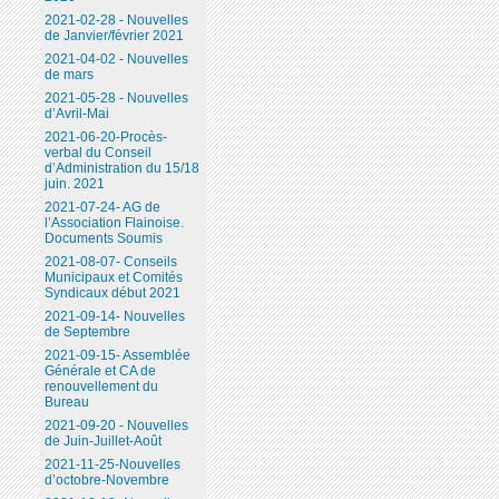
2021-02-28 - Nouvelles
de Janvier/février 2021
2021-04-02 - Nouvelles
de mars
2021-05-28 - Nouvelles
d’Avril-Mai
2021-06-20-Procès-
verbal du Conseil
d’Administration du 15/18
juin. 2021
2021-07-24- AG de
l’Association Flainoise.
Documents Soumis
2021-08-07- Conseils
Municipaux et Comités
Syndicaux début 2021
2021-09-14- Nouvelles
de Septembre
2021-09-15- Assemblée
Générale et CA de
renouvellement du
Bureau
2021-09-20 - Nouvelles
de Juin-Juillet-Août
2021-11-25-Nouvelles
d’octobre-Novembre