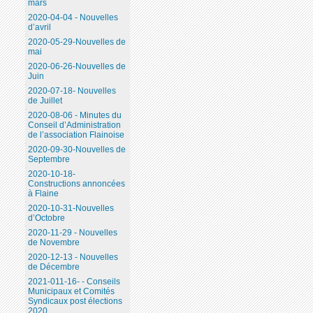
mars
2020-04-04 - Nouvelles
d’avril
2020-05-29-Nouvelles de
mai
2020-06-26-Nouvelles de
Juin
2020-07-18- Nouvelles
de Juillet
2020-08-06 - Minutes du
Conseil d’Administration
de l’association Flainoise
2020-09-30-Nouvelles de
Septembre
2020-10-18-
Constructions annoncées
à Flaine
2020-10-31-Nouvelles
d’Octobre
2020-11-29 - Nouvelles
de Novembre
2020-12-13 - Nouvelles
de Décembre
2021-011-16- - Conseils
Municipaux et Comités
Syndicaux post élections
2020