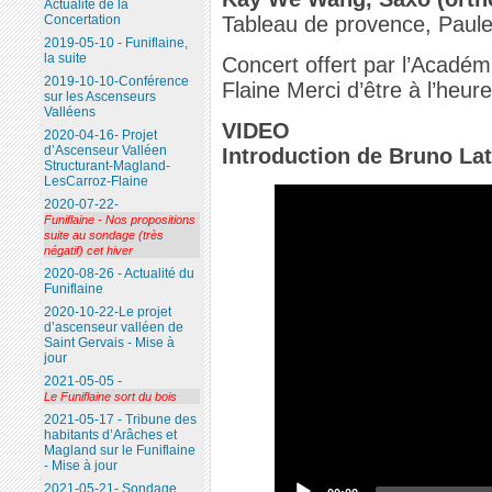
Actualité de la
Concertation
Tableau de provence, Paul
2019-05-10 - Funiflaine,
la suite
Concert offert par l’Académ
2019-10-10-Conférence
Flaine Merci d’être à l’heure
sur les Ascenseurs
Valléens
VIDEO
2020-04-16- Projet
d’Ascenseur Valléen
Introduction de Bruno La
Structurant-Magland-
LesCarroz-Flaine
2020-07-22-
Funiflaine - Nos propositions
suite au sondage (très
négatif) cet hiver
2020-08-26 - Actualité du
Funiflaine
2020-10-22-Le projet
d’ascenseur valléen de
Saint Gervais - Mise à
jour
2021-05-05 -
Le Funiflaine sort du bois
2021-05-17 - Tribune des
habitants d’Arâches et
Magland sur le Funiflaine
- Mise à jour
2021-05-21- Sondage