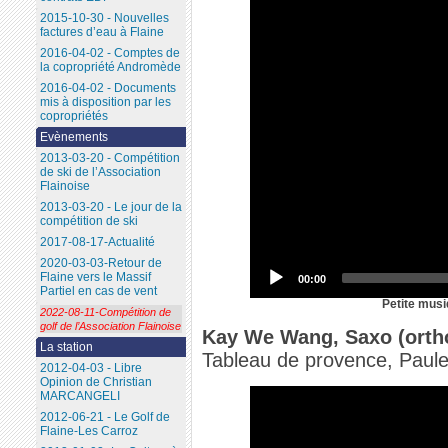
2015-10-30 - Nouvelles
factures d’eau à Flaine
2016-04-02 - Comptes de
la copropriété Andromède
2016-04-02 - Documents
mis à disposition par les
copropriétés
Evènements
2013-03-20 - Compétition
de ski de l’Association
Flainoise
2013-03-20 - Le jour de la
compétition de ski
2017-08-17-Actualité
2020-03-03-Retour de
Flaine vers le Massif
00:00
Partiel en cas de vent
Petite musi
2022-08-11-Compétition de
golf de l’Association Flainoise
Kay We Wang, Saxo (orth
La station
Tableau de provence, Paul
2012-04-03 - Libre
Opinion de Christian
MARCANGELI
2012-06-21 - Le Golf de
Flaine-Les Carroz