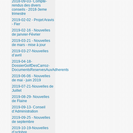
2018-09-03- Compte-
rendus des divers
conseils - 2018-3eme
trimestre
2019-02-02 - Projet Aravis
- Fier
2019-02-16 - Nouvelles
de janvier-Février
2019-03-21 - Nouvelles
de mars - mise à jour
2019-03-27-Nouvelles
d’avril
2019-04-18-
DossierGolfDesCarroz-
DocumentsReservesAuxAdherents
2019-06-06 - Nouvelles
de mai - juin 2019
2019-07-21-Nouvelles de
Juillet
2019-08-29- Nouvelles
de Flaine
2019-09-13- Conseil
d’Administration
2019-09-25 - Nouvelles
de septembre
2019-10-19-Nouvelles
d’octobre