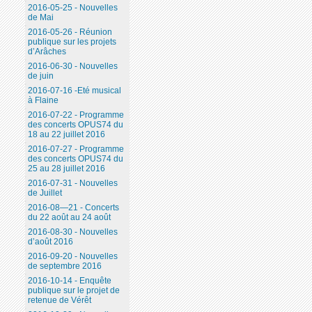
2016-05-25 - Nouvelles
de Mai
2016-05-26 - Réunion
publique sur les projets
d’Arâches
2016-06-30 - Nouvelles
de juin
2016-07-16 -Eté musical
à Flaine
2016-07-22 - Programme
des concerts OPUS74 du
18 au 22 juillet 2016
2016-07-27 - Programme
des concerts OPUS74 du
25 au 28 juillet 2016
2016-07-31 - Nouvelles
de Juillet
2016-08—21 - Concerts
du 22 août au 24 août
2016-08-30 - Nouvelles
d’août 2016
2016-09-20 - Nouvelles
de septembre 2016
2016-10-14 - Enquête
publique sur le projet de
retenue de Vérêt