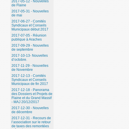
2017-05-12 - Nouvelles
de Flaine
2017-05-31 - Nouvelles
de mai
2017-06-27 - Comités
Syndicaux et Conseils
Municipaux début 2017
2017-07-05 - Réunion
publique à Araches
2017-09-29 - Nouvelles
de septembre
2017-10-13- Nouvelles
d’octobre.
2017-11-29 - Nouvelles
de Novembre
2017-12-13 - Comités
Syndicaux et Conseils
Municipaux de fin 2017
2017-12-18 - Panorama
des Dossiers et Projets de
Flaine et du Grand Massif
- MAJ 20/12/2017
2017-12-30 - Nouvelles
de décembre
2017-12-31 - Recours de
l’association sur le retour
de taxes des remontées