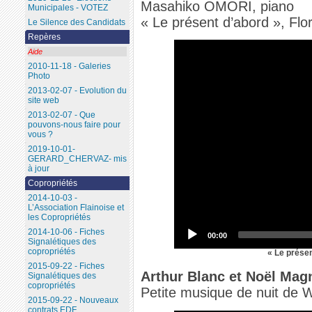
Masahiko OMORI, piano
Municipales - VOTEZ
« Le présent d’abord », Flo
Le Silence des Candidats
Repères
Aide
2010-11-18 - Galeries
Photo
2013-02-07 - Evolution du
site web
2013-02-07 - Que
pouvons-nous faire pour
vous ?
2019-10-01-
GERARD_CHERVAZ- mis
à jour
Copropriétés
2014-10-03 -
L’Association Flainoise et
les Copropriétés
2014-10-06 - Fiches
00:00
Signalétiques des
copropriétés
« Le présen
2015-09-22 - Fiches
Arthur Blanc et Noël Mag
Signalétiques des
copropriétés
Petite musique de nuit de 
2015-09-22 - Nouveaux
contrats EDF