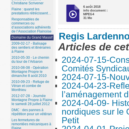
Christiane Scrivener
6 août 2018
Flaine : quand les
info document :
prestations rétrécissent…
MPEG4
31 Mo
Responsables de
commerces ou
d’associations adhérents
de l’Association Flainoise
Regis Lardenno
Domaine du Grand Massif
Articles de ce
2009-02-17 - Balisage
des sentiers et itinéraires
à Flaine
2024-07-15-Conse
2010-05-30 - Le chemin
du tour de l’Arbaron
Comités Syndica
2010-08-08 - Opération
Montagne Propre le
2024-07-15-Nouve
dimanche 8 août 2010
2010-09-23 - Refuge de
2024-04-23-Refle
Véran et combe de
Monthieu
l’aménagement d
2012-07-28 - Journée
Montagne Propre à Flaine
2024-04-09- Histo
le samedi 28 juillet 2012
nordiques sur le
DMC : des pannes à
répétition pour un vétéran
Petit
Les fermetures de
remontées mécaniques à
2024-04-01-Proje
Flaine...