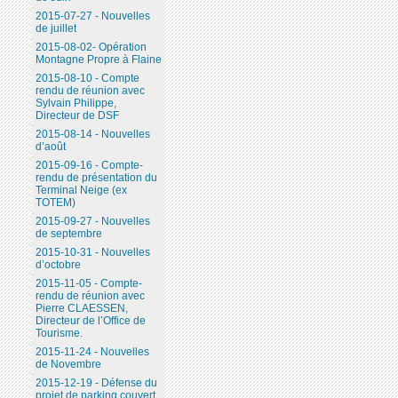
2015-07-27 - Nouvelles
de juillet
2015-08-02- Opération
Montagne Propre à Flaine
2015-08-10 - Compte
rendu de réunion avec
Sylvain Philippe,
Directeur de DSF
2015-08-14 - Nouvelles
d’août
2015-09-16 - Compte-
rendu de présentation du
Terminal Neige (ex
TOTEM)
2015-09-27 - Nouvelles
de septembre
2015-10-31 - Nouvelles
d’octobre
2015-11-05 - Compte-
rendu de réunion avec
Pierre CLAESSEN,
Directeur de l’Office de
Tourisme.
2015-11-24 - Nouvelles
de Novembre
2015-12-19 - Défense du
projet de parking couvert