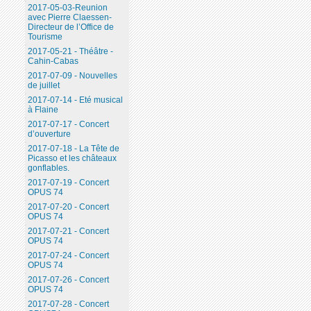
2017-05-03-Reunion
avec Pierre Claessen-
Directeur de l’Office de
Tourisme
2017-05-21 - Théâtre -
Cahin-Cabas
2017-07-09 - Nouvelles
de juillet
2017-07-14 - Eté musical
à Flaine
2017-07-17 - Concert
d’ouverture
2017-07-18 - La Tête de
Picasso et les châteaux
gonflables.
2017-07-19 - Concert
OPUS 74
2017-07-20 - Concert
OPUS 74
2017-07-21 - Concert
OPUS 74
2017-07-24 - Concert
OPUS 74
2017-07-26 - Concert
OPUS 74
2017-07-28 - Concert