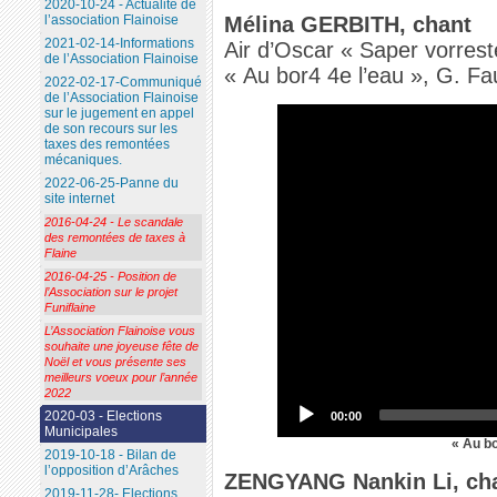
2020-10-24 - Actualité de
l’association Flainoise
Mélina GERBITH, chant
2021-02-14-Informations
Air d’Oscar « Saper vorrest
de l’Association Flainoise
« Au bor4 4e l’eau », G. Fa
2022-02-17-Communiqué
de l’Association Flainoise
sur le jugement en appel
de son recours sur les
taxes des remontées
mécaniques.
2022-06-25-Panne du
site internet
2016-04-24 - Le scandale
des remontées de taxes à
Flaine
2016-04-25 - Position de
l’Association sur le projet
Funiflaine
L’Association Flainoise vous
souhaite une joyeuse fête de
Noël et vous présente ses
meilleurs voeux pour l’année
2022
2020-03 - Elections
00:00
Municipales
« Au bo
2019-10-18 - Bilan de
l’opposition d’Arâches
ZENGYANG Nankin Li, ch
2019-11-28- Elections