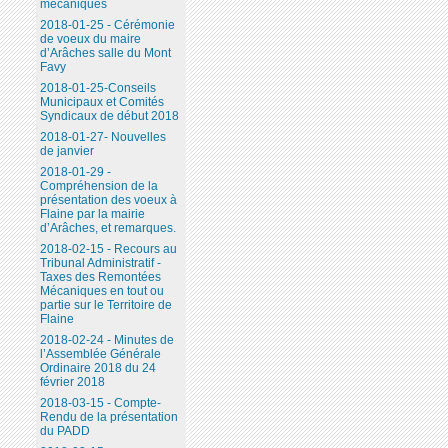
mécaniques
2018-01-25 - Cérémonie
de voeux du maire
d’Arâches salle du Mont
Favy
2018-01-25-Conseils
Municipaux et Comités
Syndicaux de début 2018
2018-01-27- Nouvelles
de janvier
2018-01-29 -
Compréhension de la
présentation des voeux à
Flaine par la mairie
d’Arâches, et remarques.
2018-02-15 - Recours au
Tribunal Administratif -
Taxes des Remontées
Mécaniques en tout ou
partie sur le Territoire de
Flaine
2018-02-24 - Minutes de
l’Assemblée Générale
Ordinaire 2018 du 24
février 2018
2018-03-15 - Compte-
Rendu de la présentation
du PADD