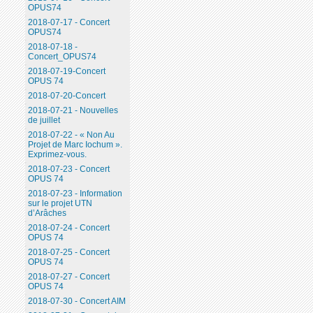
OPUS74
2018-07-17 - Concert
OPUS74
2018-07-18 -
Concert_OPUS74
2018-07-19-Concert
OPUS 74
2018-07-20-Concert
2018-07-21 - Nouvelles
de juillet
2018-07-22 - « Non Au
Projet de Marc Iochum ».
Exprimez-vous.
2018-07-23 - Concert
OPUS 74
2018-07-23 - Information
sur le projet UTN
d’Arâches
2018-07-24 - Concert
OPUS 74
2018-07-25 - Concert
OPUS 74
2018-07-27 - Concert
OPUS 74
2018-07-30 - Concert AIM