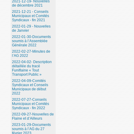
2021-12-19- Nouvelles
de décembre 2021
2021-12-21 - Conseils
Municipaux et Comités
Syndicaux - fin 2021
2022-01-29 - Nouvelles
de Janvier
2022-01-30-Documents
soumis à l’Assemblée
Générale 2022
2022-02-27-Minutes de
l’AG 2022
2022-04-02- Description
détaillée du tracé
Funiflaine « Tout
Transport Public »
2022-04-09-Comités
Syndicaux et Conseils
Municipaux de début
2022
2022-07-27-Conseils
Municipaux et Comités
Syndicaux - fin 2022
2022-09-27-Nouvelles de
Flaine et d’Ailleurs
2023-01-29-Documents
soumis à l’AG du 27
février 2023