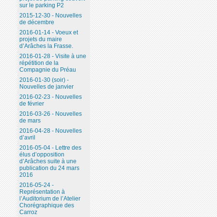
sur le parking P2
2015-12-30 - Nouvelles
de décembre
2016-01-14 - Voeux et
projets du maire
d’Arâches la Frasse.
2016-01-28 - Visite à une
répétition de la
Compagnie du Préau
2016-01-30 (soir) -
Nouvelles de janvier
2016-02-23 - Nouvelles
de février
2016-03-26 - Nouvelles
de mars
2016-04-28 - Nouvelles
d’avril
2016-05-04 - Lettre des
élus d’opposition
d’Arâches suite à une
publication du 24 mars
2016
2016-05-24 -
Représentation à
l’Auditorium de l’Atelier
Chorégraphique des
Carroz