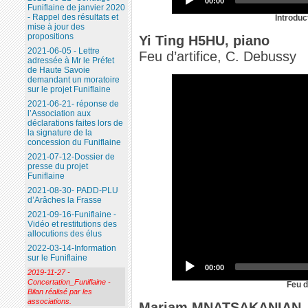
00:00
Funiflaine de janvier 2020
- Rappel des résultats et
Introdu
mise à jour des
propositions
Yi Ting H5HU, piano
2021-06-05 - Lettre
Feu d’artifice, C. Debussy
adressée à Mr le Préfet
de Haute Savoie
demandant un moratoire
sur le projet Funiflaine
2021-06-21- réponse de
l’Association aux
déclarations faites lors de
la signature de la
concession du Funiflaine
2021-07-12-Dossier de
presse du projet
Funiflaine
2021-08-30- PADD-PLU
d’Arâches la Frasse
2021-09-16-Funiflaine -
Vidéo et restitutions des
allocutions des élus
2022-03-14-Information
sur le Funiflaine
00:00
2019-11-27 -
Concertation_Funiflaine -
Feu d
Bilan réalisé par les
associations.
Mariam MNATSAKANIAN, 