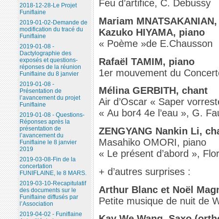
Feu d’artifice, C. Debussy
2018-12-28-Le Projet
Funiflaine
Mariam MNATSAKANIAN, 
2019-01-02-Demande de
modification du tracé du
Kazuko HIYAMA, piano
Funiflaine
« Poème »de E.Chausson
2019-01-08 -
Dactylographie des
Rafaël TAMIM, piano
exposés et questions-
réponses de la réunion
1er mouvement du Concert
Funiflaine du 8 janvier
2019-01-08 -
Mélina GERBITH, chant
Présentation de
l’avancement du projet
Air d’Oscar « Saper vorrest
Funiflaine
« Au bor4 4e l’eau », G. Fa
2019-01-08 - Questions-
Réponses après la
présentation de
ZENGYANG Nankin Li, ch
l’avancement du
Masahiko OMORI, piano
Funiflaine le 8 janvier
2019
« Le présent d’abord », Flo
2019-03-08-Fin de la
concertation
+ d’autres surprises :
FUNIFLAINE, le 8 MARS.
2019-03-10-Recapitulatif
Arthur Blanc et Noël Mag
des documents sur le
Funiflaine diffusés par
Petite musique de nuit de 
l’Association
2019-04-02 - Funiflaine
Kay We Wang, Saxo (orth