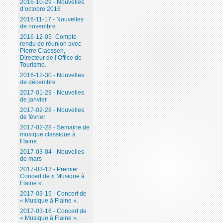
2016-10-29 - Nouvelles
d’octobre 2016
2016-11-17 - Nouvelles
de novembre
2016-12-05- Compte-
rendu de réunion avec
Pierre Claessen,
Directeur de l’Office de
Tourisme.
2016-12-30 - Nouvelles
de décembre
2017-01-29 - Nouvelles
de janvier
2017-02-28 - Nouvelles
de février
2017-02-28 - Semaine de
musique classique à
Flaine.
2017-03-04 - Nouvelles
de mars
2017-03-13 - Premier
Concert de « Musique à
Flaine ».
2017-03-15 - Concert de
« Musique à Flaine ».
2017-03-16 - Concert de
« Musique à Flaine ».