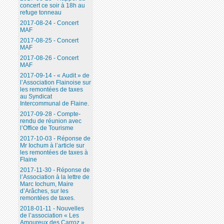
concert ce soir à 18h au
refuge tonneau
2017-08-24 - Concert
MAF
2017-08-25 - Concert
MAF
2017-08-26 - Concert
MAF
2017-09-14 - « Audit » de
l’Association Flainoise sur
les remontées de taxes
au Syndicat
Intercommunal de Flaine.
2017-09-28 - Compte-
rendu de réunion avec
l’Office de Tourisme
2017-10-03 - Réponse de
Mr Iochum à l’article sur
les remontées de taxes à
Flaine
2017-11-30 - Réponse de
l’Association à la lettre de
Marc Iochum, Maire
d’Arâches, sur les
remontées de taxes.
2018-01-11 - Nouvelles
de l’association « Les
Amoureux des Carroz ».