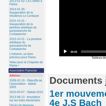
2013-01-02- La Culture à
Flaine
2014-01-30 -
Inauguration de la
résidence Le Centaure
2015-10-31 -
Inauguration de la
peinture artistique du
paravalanche de
Corbalanche
2015-10-31 - La peinture
artistique du
paravalanche de
Corbalanche
00:00
L’Arbaron, un bien
précieux pour Flaine
Tableau de
Votez pour la Chapelle de
Flaine !
Association Flainoise
Adhésion
Documents j
2009-02-10 - Objectifs de
l’association - statuts
2005
1er mouveme
2010-03-07 - Statuts 2010
2013-08-13 - Inscription
4e J.S Bach
sur les listes électorales
Décès de Madame