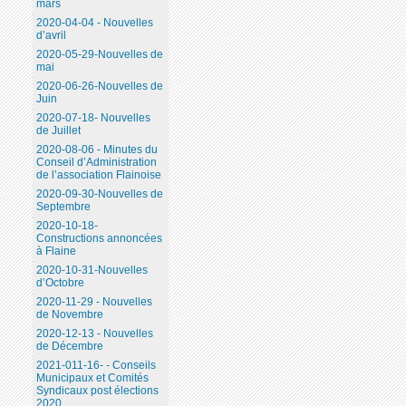
mars
2020-04-04 - Nouvelles
d’avril
2020-05-29-Nouvelles de
mai
2020-06-26-Nouvelles de
Juin
2020-07-18- Nouvelles
de Juillet
2020-08-06 - Minutes du
Conseil d’Administration
de l’association Flainoise
2020-09-30-Nouvelles de
Septembre
2020-10-18-
Constructions annoncées
à Flaine
2020-10-31-Nouvelles
d’Octobre
2020-11-29 - Nouvelles
de Novembre
2020-12-13 - Nouvelles
de Décembre
2021-011-16- - Conseils
Municipaux et Comités
Syndicaux post élections
2020