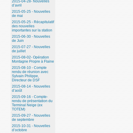
2015-04-28- Nouvelles
d’avril
2015-05-25 - Nouvelles
de mai
2015-05-25 - Récapitulatif
des nouvelles
importantes sur la station
2015-06-30 - Nouvelles
de Juin
2015-07-27 - Nouvelles
de juillet
2015-08-02- Opération
Montagne Propre à Flaine
2015-08-10 - Compte
rendu de réunion avec
Sylvain Philippe,
Directeur de DSF
2015-08-14 - Nouvelles
d’août
2015-09-16 - Compte-
rendu de présentation du
Terminal Neige (ex
TOTEM)
2015-09-27 - Nouvelles
de septembre
2015-10-31 - Nouvelles
d’octobre