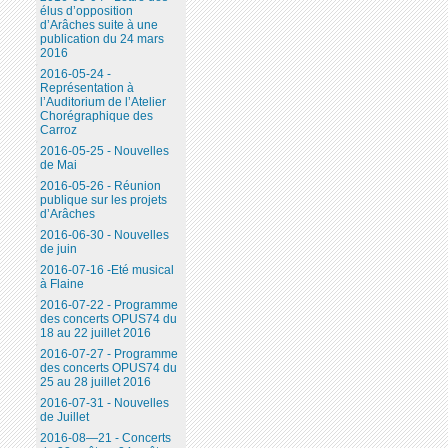
élus d’opposition
d’Arâches suite à une
publication du 24 mars
2016
2016-05-24 -
Représentation à
l’Auditorium de l’Atelier
Chorégraphique des
Carroz
2016-05-25 - Nouvelles
de Mai
2016-05-26 - Réunion
publique sur les projets
d’Arâches
2016-06-30 - Nouvelles
de juin
2016-07-16 -Eté musical
à Flaine
2016-07-22 - Programme
des concerts OPUS74 du
18 au 22 juillet 2016
2016-07-27 - Programme
des concerts OPUS74 du
25 au 28 juillet 2016
2016-07-31 - Nouvelles
de Juillet
2016-08—21 - Concerts