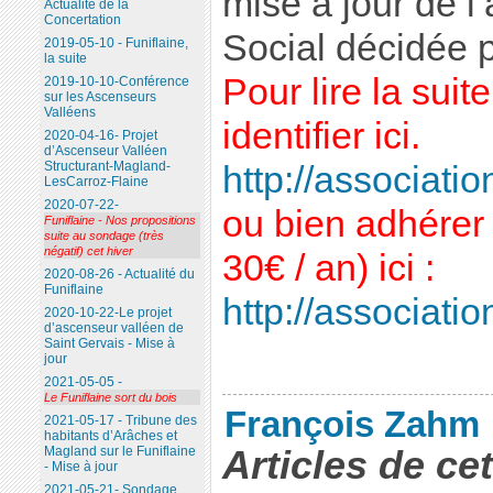
mise à jour de l
Actualité de la
Concertation
Social décidée p
2019-05-10 - Funiflaine,
la suite
Pour lire la sui
2019-10-10-Conférence
sur les Ascenseurs
Valléens
identifier ici.
2020-04-16- Projet
d’Ascenseur Valléen
Structurant-Magland-
http://association
LesCarroz-Flaine
2020-07-22-
ou bien adhérer 
Funiflaine - Nos propositions
suite au sondage (très
négatif) cet hiver
30€ / an) ici :
2020-08-26 - Actualité du
Funiflaine
http://association
2020-10-22-Le projet
d’ascenseur valléen de
Saint Gervais - Mise à
jour
2021-05-05 -
Le Funiflaine sort du bois
François Zahm
2021-05-17 - Tribune des
habitants d’Arâches et
Articles de ce
Magland sur le Funiflaine
- Mise à jour
2021-05-21- Sondage