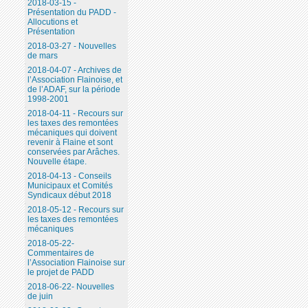
2018-03-15 -
Présentation du PADD -
Allocutions et
Présentation
2018-03-27 - Nouvelles
de mars
2018-04-07 - Archives de
l’Association Flainoise, et
de l’ADAF, sur la période
1998-2001
2018-04-11 - Recours sur
les taxes des remontées
mécaniques qui doivent
revenir à Flaine et sont
conservées par Arâches.
Nouvelle étape.
2018-04-13 - Conseils
Municipaux et Comités
Syndicaux début 2018
2018-05-12 - Recours sur
les taxes des remontées
mécaniques
2018-05-22-
Commentaires de
l’Association Flainoise sur
le projet de PADD
2018-06-22- Nouvelles
de juin