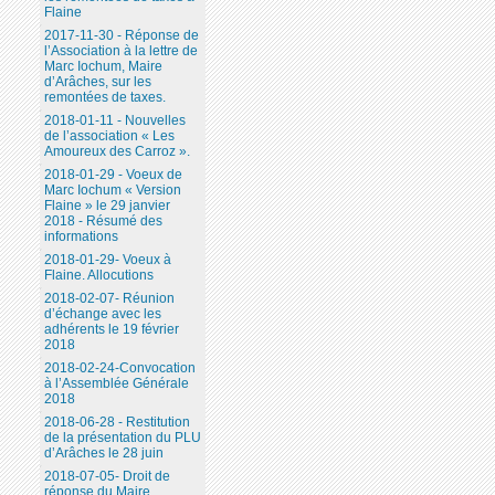
Flaine
2017-11-30 - Réponse de
l’Association à la lettre de
Marc Iochum, Maire
d’Arâches, sur les
remontées de taxes.
2018-01-11 - Nouvelles
de l’association « Les
Amoureux des Carroz ».
2018-01-29 - Voeux de
Marc Iochum « Version
Flaine » le 29 janvier
2018 - Résumé des
informations
2018-01-29- Voeux à
Flaine. Allocutions
2018-02-07- Réunion
d’échange avec les
adhérents le 19 février
2018
2018-02-24-Convocation
à l’Assemblée Générale
2018
2018-06-28 - Restitution
de la présentation du PLU
d’Arâches le 28 juin
2018-07-05- Droit de
réponse du Maire