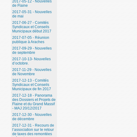
2017-05-12 - Nouvelles
de Flaine
2017-05-31 - Nouvelles
de mai
2017-06-27 - Comités
Syndicaux et Conseils
Municipaux début 2017
2017-07-05 - Réunion
publique à Araches
2017-09-29 - Nouvelles
de septembre
2017-10-13- Nouvelles
d’octobre.
2017-11-29 - Nouvelles
de Novembre
2017-12-13 - Comités
Syndicaux et Conseils
Municipaux de fin 2017
2017-12-18 - Panorama
des Dossiers et Projets de
Flaine et du Grand Massif
- MAJ 20/12/2017
2017-12-30 - Nouvelles
de décembre
2017-12-31 - Recours de
l’association sur le retour
de taxes des remontées