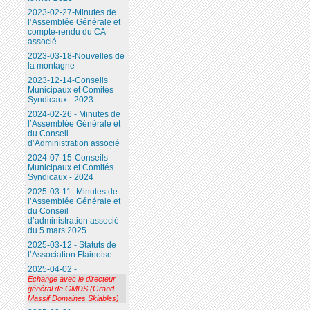
2023-02-27-Minutes de
l’Assemblée Générale et
compte-rendu du CA
associé
2023-03-18-Nouvelles de
la montagne
2023-12-14-Conseils
Municipaux et Comités
Syndicaux - 2023
2024-02-26 - Minutes de
l’Assemblée Générale et
du Conseil
d’Administration associé
2024-07-15-Conseils
Municipaux et Comités
Syndicaux - 2024
2025-03-11- Minutes de
l’Assemblée Générale et
du Conseil
d’administration associé
du 5 mars 2025
2025-03-12 - Statuts de
l’Association Flainoise
2025-04-02 -
Echange avec le directeur
général de GMDS (Grand
Massif Domaines Skiables)