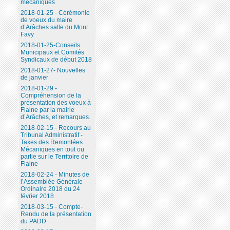
mécaniques
2018-01-25 - Cérémonie
de voeux du maire
d’Arâches salle du Mont
Favy
2018-01-25-Conseils
Municipaux et Comités
Syndicaux de début 2018
2018-01-27- Nouvelles
de janvier
2018-01-29 -
Compréhension de la
présentation des voeux à
Flaine par la mairie
d’Arâches, et remarques.
2018-02-15 - Recours au
Tribunal Administratif -
Taxes des Remontées
Mécaniques en tout ou
partie sur le Territoire de
Flaine
2018-02-24 - Minutes de
l’Assemblée Générale
Ordinaire 2018 du 24
février 2018
2018-03-15 - Compte-
Rendu de la présentation
du PADD