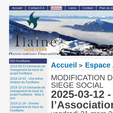
Accueil
Contact-CA
Liens
Contact
Plan du si
Adhésion
005-Funiflaine
Accueil
Espace 
>
2018-09-23-Demande de
changement de tracé du
projet Funiflaine
MODIFICATION D
2018-10-01 - Une brève
Histoire du Funiflaine
SIEGE SOCIAL
2018-10-10-Demande de
2025-03-12 -
changement de tracé du
projet Funiflaine - Mise à
jour
l’Associatio
2018-11-29 - Dossier
changement de tracé du
Funiflaine