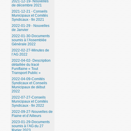
2021-12-19- Nouvelles
de décembre 2021
2021-12-21 - Conseils
Municipaux et Comités
Syndicaux - fin 2021
2022-01-29 - Nouvelles
de Janvier
2022-01-30-Documents
soumis à l’Assemblée
Générale 2022
2022-02-27-Minutes de
l’AG 2022
2022-04-02- Description
détaillée du tracé
Funiflaine « Tout
Transport Public »
2022-04-09-Comités
Syndicaux et Conseils
Municipaux de début
2022
2022-07-27-Conseils
Municipaux et Comités
Syndicaux - fin 2022
2022-09-27-Nouvelles de
Flaine et d’Ailleurs
2023-01-29-Documents
soumis à l’AG du 27
février 2023