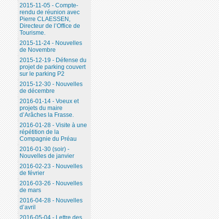
2015-11-05 - Compte-
rendu de réunion avec
Pierre CLAESSEN,
Directeur de l’Office de
Tourisme.
2015-11-24 - Nouvelles
de Novembre
2015-12-19 - Défense du
projet de parking couvert
sur le parking P2
2015-12-30 - Nouvelles
de décembre
2016-01-14 - Voeux et
projets du maire
d’Arâches la Frasse.
2016-01-28 - Visite à une
répétition de la
Compagnie du Préau
2016-01-30 (soir) -
Nouvelles de janvier
2016-02-23 - Nouvelles
de février
2016-03-26 - Nouvelles
de mars
2016-04-28 - Nouvelles
d’avril
2016-05-04 - Lettre des