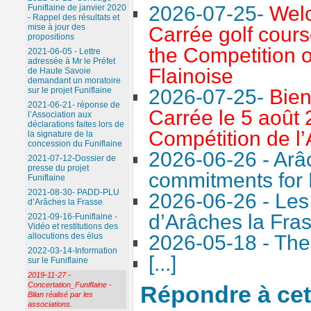
2026-07-25-
Welc
Funiflaine de janvier 2020
- Rappel des résultats et
mise à jour des
Carrée golf cours
propositions
the Competition o
2021-06-05 - Lettre
adressée à Mr le Préfet
Flainoise
de Haute Savoie
demandant un moratoire
2026-07-25-
Bien
sur le projet Funiflaine
2021-06-21- réponse de
Carrée le 5 août 
l’Association aux
déclarations faites lors de
Compétition de l’
la signature de la
concession du Funiflaine
2026-06-26 - Arâc
2021-07-12-Dossier de
presse du projet
commitments for 
Funiflaine
2021-08-30- PADD-PLU
2026-06-26 - Le
d’Arâches la Frasse
d’Arâches la Fra
2021-09-16-Funiflaine -
Vidéo et restitutions des
2026-05-18 - The 
allocutions des élus
2022-03-14-Information
[...]
sur le Funiflaine
2019-11-27 -
Concertation_Funiflaine -
Répondre à cet 
Bilan réalisé par les
associations.