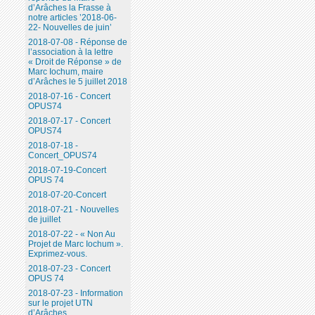
d’Arâches la Frasse à
notre articles ’2018-06-
22- Nouvelles de juin’
2018-07-08 - Réponse de
l’association à la lettre
« Droit de Réponse » de
Marc Iochum, maire
d’Arâches le 5 juillet 2018
2018-07-16 - Concert
OPUS74
2018-07-17 - Concert
OPUS74
2018-07-18 -
Concert_OPUS74
2018-07-19-Concert
OPUS 74
2018-07-20-Concert
2018-07-21 - Nouvelles
de juillet
2018-07-22 - « Non Au
Projet de Marc Iochum ».
Exprimez-vous.
2018-07-23 - Concert
OPUS 74
2018-07-23 - Information
sur le projet UTN
d’Arâches