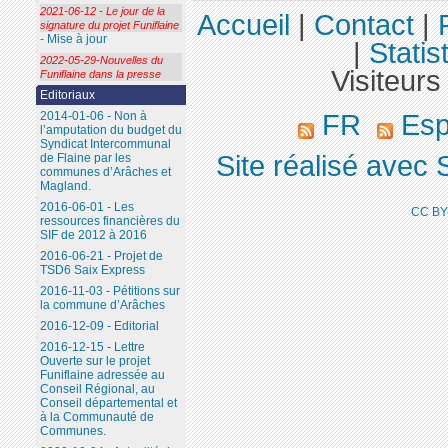
2021-06-12 - Le jour de la
Accueil
|
Contact
|
signature du projet Funiflaine
- Mise à jour
|
Statis
2022-05-29-Nouvelles du
Visiteurs
Funiflaine dans la presse
Editoriaux
2014-01-06 - Non à
FR
Esp
l’amputation du budget du
Syndicat Intercommunal
Site réalisé avec 
de Flaine par les
communes d’Arâches et
Magland.
2016-06-01 - Les
CC BY
ressources financières du
SIF de 2012 à 2016
2016-06-21 - Projet de
TSD6 Saix Express
2016-11-03 - Pétitions sur
la commune d’Arâches
2016-12-09 - Editorial
2016-12-15 - Lettre
Ouverte sur le projet
Funiflaine adressée au
Conseil Régional, au
Conseil départemental et
à la Communauté de
Communes.