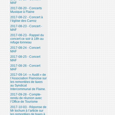
MAF
2017-08-20 - Concerts
Musique à Flaine
2017-08-22 - Concert à
l’église des Carroz
2017-08-23 - Concert -
MAF
2017-08-23 - Rappel du
concert ce soir à 18h au
refuge tonneau
2017-08-24 - Concert
MAF
2017-08-25 - Concert
MAF
2017-08-26 - Concert
MAF
2017-09-14 - « Audit » de
l’Association Flainoise sur
les remontées de taxes
au Syndicat
Intercommunal de Flaine.
2017-09-28 - Compte-
rendu de réunion avec
l’Office de Tourisme
2017-10-03 - Réponse de
Mr Iochum à l’article sur
les remontées de taxes à