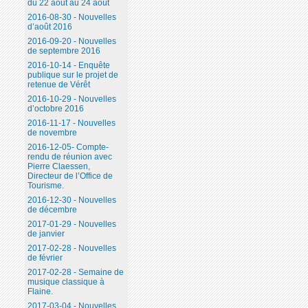
du 22 août au 24 août
2016-08-30 - Nouvelles
d’août 2016
2016-09-20 - Nouvelles
de septembre 2016
2016-10-14 - Enquête
publique sur le projet de
retenue de Vérêt
2016-10-29 - Nouvelles
d’octobre 2016
2016-11-17 - Nouvelles
de novembre
2016-12-05- Compte-
rendu de réunion avec
Pierre Claessen,
Directeur de l’Office de
Tourisme.
2016-12-30 - Nouvelles
de décembre
2017-01-29 - Nouvelles
de janvier
2017-02-28 - Nouvelles
de février
2017-02-28 - Semaine de
musique classique à
Flaine.
2017-03-04 - Nouvelles