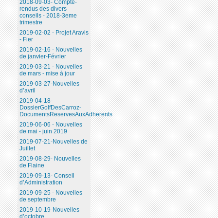
2018-09-03- Compte-
rendus des divers
conseils - 2018-3eme
trimestre
2019-02-02 - Projet Aravis
- Fier
2019-02-16 - Nouvelles
de janvier-Février
2019-03-21 - Nouvelles
de mars - mise à jour
2019-03-27-Nouvelles
d’avril
2019-04-18-
DossierGolfDesCarroz-
DocumentsReservesAuxAdherents
2019-06-06 - Nouvelles
de mai - juin 2019
2019-07-21-Nouvelles de
Juillet
2019-08-29- Nouvelles
de Flaine
2019-09-13- Conseil
d’Administration
2019-09-25 - Nouvelles
de septembre
2019-10-19-Nouvelles
d’octobre