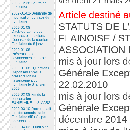
vendredi 21 mars 
2018-12-28-Le Projet
Funiflaine
Article destiné 
2019-01-02-Demande de
modification du tracé du
Funiflaine
STATUTS DE L
2019-01-08 -
Dactylographie des
FLAINOISE / 
exposés et questions-
réponses de la réunion
Funiflaine du 8 janvier
ASSOCIATION 
2019-01-08 -
Présentation de
l’avancement du projet
mis à jour lors 
Funiflaine
2019-01-08 - Questions-
Générale Except
Réponses après la
présentation de
l’avancement du
22.02.2010
Funiflaine le 8 janvier
2019
mis à jour lors 
2019-03-08-Fin de la
concertation
FUNIFLAINE, le 8 MARS.
Générale Except
2019-03-10-Recapitulatif
des documents sur le
décembre 2014
Funiflaine diffusés par
l’Association
2019-04-02 - Funiflaine