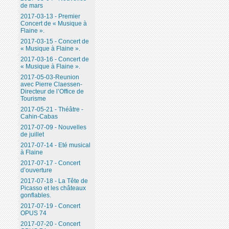
de mars
2017-03-13 - Premier
Concert de « Musique à
Flaine ».
2017-03-15 - Concert de
« Musique à Flaine ».
2017-03-16 - Concert de
« Musique à Flaine ».
2017-05-03-Reunion
avec Pierre Claessen-
Directeur de l’Office de
Tourisme
2017-05-21 - Théâtre -
Cahin-Cabas
2017-07-09 - Nouvelles
de juillet
2017-07-14 - Eté musical
à Flaine
2017-07-17 - Concert
d’ouverture
2017-07-18 - La Tête de
Picasso et les châteaux
gonflables.
2017-07-19 - Concert
OPUS 74
2017-07-20 - Concert