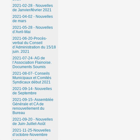
2021-02-28 - Nouvelles
de Janvier/février 2021
2021-04-02 - Nouvelles
de mars
2021-05-28 - Nouvelles
d’Avril-Mai
2021-06-20-Procès-
verbal du Conseil
d’Administration du 15/18
juin. 2021
2021-07-24- AG de
l’Association Flainoise.
Documents Soumis
2021-08-07- Conseils
Municipaux et Comités
Syndicaux début 2021
2021-09-14- Nouvelles
de Septembre
2021-09-15- Assemblée
Générale et CA de
renouvellement du
Bureau
2021-09-20 - Nouvelles
de Juin-Juillet-Août
2021-11-25-Nouvelles
d’octobre-Novembre