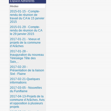
Espace Adhérents
Medias
2015-01-15 - Compte-
rendu de réunion de
travail du CA le 15 janvier
2015
2015-01-29 - Compte-
rendu de réunion du CA
le 29 janvier 2015
2017-01-21 - Voeux et
projets de la commune
d’Arâches
2017-01-28 -
Inauguration du nouveau
Télésiège Tête des
Saix,...
2017-02-20 -
Présentation de la liaison
Sixt - Flaine
2017-02-21-Quelques
informations
2017-03-05 - Nouvelles
du Funiflaine
2017-04-13-Projets de la
commune d’Arâches. Avis
et opposition à plusieurs
projets