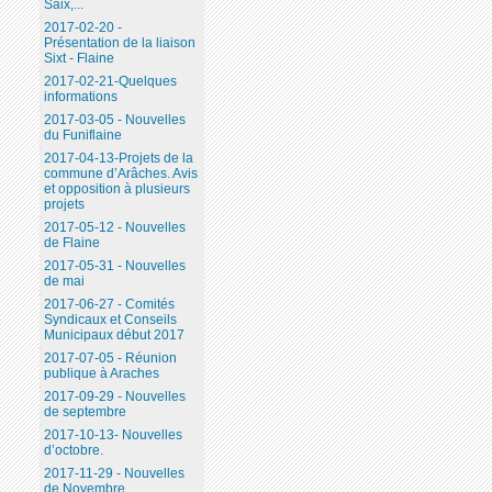
Saix,...
2017-02-20 -
Présentation de la liaison
Sixt - Flaine
2017-02-21-Quelques
informations
2017-03-05 - Nouvelles
du Funiflaine
2017-04-13-Projets de la
commune d’Arâches. Avis
et opposition à plusieurs
projets
2017-05-12 - Nouvelles
de Flaine
2017-05-31 - Nouvelles
de mai
2017-06-27 - Comités
Syndicaux et Conseils
Municipaux début 2017
2017-07-05 - Réunion
publique à Araches
2017-09-29 - Nouvelles
de septembre
2017-10-13- Nouvelles
d’octobre.
2017-11-29 - Nouvelles
de Novembre