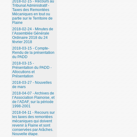
2018-02-15 - Recours au
Tribunal Administratif -
Taxes des Remontées
Mécaniques en tout ou
partie sur le Territoire de
Flaine
2018-02-24 - Minutes de
l’Assemblée Générale
Ordinaire 2018 du 24
février 2018
2018-03-15 - Compte-
Rendu de la présentation
du PADD
2018-03-15 -
Présentation du PADD -
Allocutions et
Présentation
2018-03-27 - Nouvelles
de mars
2018-04-07 - Archives de
l’Association Flainoise, et
de l’ADAF, sur la période
1998-2001
2018-04-11 - Recours sur
les taxes des remontées
mécaniques qui doivent
revenir à Flaine et sont
conservées par Arâches.
Nouvelle étape.