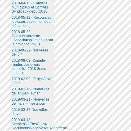
2018-04-13 - Conseils
Municipaux et Comités
Syndicaux début 2018
2018-05-12 - Recours sur
les taxes des remontées
mécaniques
2018-05-22-
Commentaires de
l’Association Flainoise sur
le projet de PADD
2018-06-22- Nouvelles
de juin
2018-09-03- Compte-
rendus des divers
conseils - 2018-3eme
trimestre
2019-02-02 - Projet Aravis
- Fier
2019-02-16 - Nouvelles
de janvier-Février
2019-03-21 - Nouvelles
de mars - mise à jour
2019-03-27-Nouvelles
d’avril
2019-04-18-
DossierGolfDesCarroz-
DocumentsReservesAuxAdherents