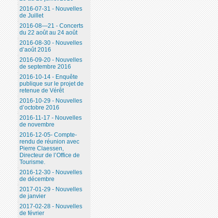
2016-07-31 - Nouvelles
de Juillet
2016-08—21 - Concerts
du 22 août au 24 août
2016-08-30 - Nouvelles
d’août 2016
2016-09-20 - Nouvelles
de septembre 2016
2016-10-14 - Enquête
publique sur le projet de
retenue de Vérêt
2016-10-29 - Nouvelles
d’octobre 2016
2016-11-17 - Nouvelles
de novembre
2016-12-05- Compte-
rendu de réunion avec
Pierre Claessen,
Directeur de l’Office de
Tourisme.
2016-12-30 - Nouvelles
de décembre
2017-01-29 - Nouvelles
de janvier
2017-02-28 - Nouvelles
de février