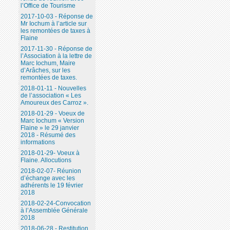
l’Office de Tourisme
2017-10-03 - Réponse de
Mr Iochum à l’article sur
les remontées de taxes à
Flaine
2017-11-30 - Réponse de
l’Association à la lettre de
Marc Iochum, Maire
d’Arâches, sur les
remontées de taxes.
2018-01-11 - Nouvelles
de l’association « Les
Amoureux des Carroz ».
2018-01-29 - Voeux de
Marc Iochum « Version
Flaine » le 29 janvier
2018 - Résumé des
informations
2018-01-29- Voeux à
Flaine. Allocutions
2018-02-07- Réunion
d’échange avec les
adhérents le 19 février
2018
2018-02-24-Convocation
à l’Assemblée Générale
2018
2018-06-28 - Restitution