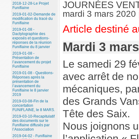
JOURNÉES VEN
2018-12-28-Le Projet
Funiflaine
mardi 3 mars 2020
2019-01-02-Demande de
modification du tracé du
Funiflaine
Article destiné 
2019-01-08 -
Dactylographie des
exposés et questions-
Mardi 3 mars
réponses de la réunion
Funiflaine du 8 janvier
2019-01-08 -
Présentation de
Le samedi 29 fév
l’avancement du projet
Funiflaine
avec arrêt de 
2019-01-08 - Questions-
Réponses après la
présentation de
mécaniques, par
l’avancement du
Funiflaine le 8 janvier
2019
des Grands Vans
2019-03-08-Fin de la
concertation
FUNIFLAINE, le 8 MARS.
Tête des Saix.
2019-03-10-Recapitulatif
des documents sur le
Nous joignons u
Funiflaine diffusés par
l’Association
l’application « 
2019-04-02 - Funiflaine