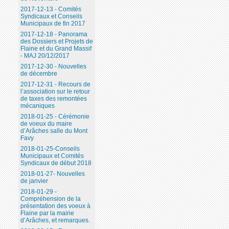
2017-12-13 - Comités
Syndicaux et Conseils
Municipaux de fin 2017
2017-12-18 - Panorama
des Dossiers et Projets de
Flaine et du Grand Massif
- MAJ 20/12/2017
2017-12-30 - Nouvelles
de décembre
2017-12-31 - Recours de
l’association sur le retour
de taxes des remontées
mécaniques
2018-01-25 - Cérémonie
de voeux du maire
d’Arâches salle du Mont
Favy
2018-01-25-Conseils
Municipaux et Comités
Syndicaux de début 2018
2018-01-27- Nouvelles
de janvier
2018-01-29 -
Compréhension de la
présentation des voeux à
Flaine par la mairie
d’Arâches, et remarques.