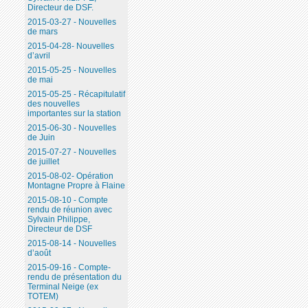
Directeur de DSF.
2015-03-27 - Nouvelles
de mars
2015-04-28- Nouvelles
d’avril
2015-05-25 - Nouvelles
de mai
2015-05-25 - Récapitulatif
des nouvelles
importantes sur la station
2015-06-30 - Nouvelles
de Juin
2015-07-27 - Nouvelles
de juillet
2015-08-02- Opération
Montagne Propre à Flaine
2015-08-10 - Compte
rendu de réunion avec
Sylvain Philippe,
Directeur de DSF
2015-08-14 - Nouvelles
d’août
2015-09-16 - Compte-
rendu de présentation du
Terminal Neige (ex
TOTEM)