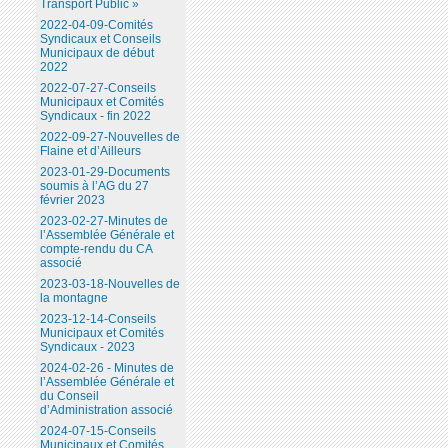
Transport Public »
2022-04-09-Comités
Syndicaux et Conseils
Municipaux de début
2022
2022-07-27-Conseils
Municipaux et Comités
Syndicaux - fin 2022
2022-09-27-Nouvelles de
Flaine et d’Ailleurs
2023-01-29-Documents
soumis à l’AG du 27
février 2023
2023-02-27-Minutes de
l’Assemblée Générale et
compte-rendu du CA
associé
2023-03-18-Nouvelles de
la montagne
2023-12-14-Conseils
Municipaux et Comités
Syndicaux - 2023
2024-02-26 - Minutes de
l’Assemblée Générale et
du Conseil
d’Administration associé
2024-07-15-Conseils
Municipaux et Comités