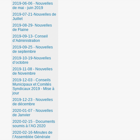
2019-06-06 - Nouvelles
de mai - juin 2019
2019-07-21-Nouvelles de
Juillet
2019-08-29- Nouvelles
de Flaine
2019-09-13- Conseil
d’Administration
2019-09-25 - Nouvelles
de septembre
2019-10-19-Nouvelles
d’octobre
2019-11-08 - Nouvelles
de Novembre
2019-12-03 - Conseils
Municipaux et Comités
Syndicaux 2019 - Mise à
jour
2019-12-23 - Nouvelles
de décembre
2020-01-07 - Nouvelles
de Janvier
2020-02-15 - Documents
soumis à l’AG 2020
2020-02-16-Minutes de
l’Assemblée Générale