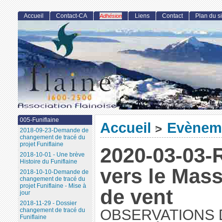
Accueil
Contact-CA
Liens
Contact
Plan du si
Adhésion
005-Funiflaine
Accueil
Evènem
>
2018-09-23-Demande de
changement de tracé du
projet Funiflaine
2020-03-03-
2018-10-01 - Une brève
Histoire du Funiflaine
vers le Mass
2018-10-10-Demande de
changement de tracé du
projet Funiflaine - Mise à
de vent
jour
2018-11-29 - Dossier
changement de tracé du
OBSERVATIONS 
Funiflaine