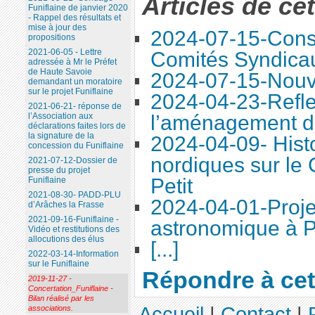
Articles de ce
Funiflaine de janvier 2020
- Rappel des résultats et
mise à jour des
2024-07-15-Conse
propositions
2021-06-05 - Lettre
Comités Syndica
adressée à Mr le Préfet
de Haute Savoie
2024-07-15-Nouve
demandant un moratoire
sur le projet Funiflaine
2024-04-23-Refle
2021-06-21- réponse de
l’aménagement d
l’Association aux
déclarations faites lors de
la signature de la
2024-04-09- Histo
concession du Funiflaine
nordiques sur le
2021-07-12-Dossier de
presse du projet
Petit
Funiflaine
2021-08-30- PADD-PLU
2024-04-01-Proje
d’Arâches la Frasse
2021-09-16-Funiflaine -
astronomique à P
Vidéo et restitutions des
allocutions des élus
[...]
2022-03-14-Information
sur le Funiflaine
Répondre à cet 
2019-11-27 -
Concertation_Funiflaine -
Bilan réalisé par les
Accueil
|
Contact
|
associations.