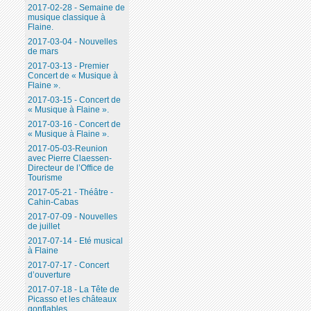
2017-02-28 - Semaine de
musique classique à
Flaine.
2017-03-04 - Nouvelles
de mars
2017-03-13 - Premier
Concert de « Musique à
Flaine ».
2017-03-15 - Concert de
« Musique à Flaine ».
2017-03-16 - Concert de
« Musique à Flaine ».
2017-05-03-Reunion
avec Pierre Claessen-
Directeur de l’Office de
Tourisme
2017-05-21 - Théâtre -
Cahin-Cabas
2017-07-09 - Nouvelles
de juillet
2017-07-14 - Eté musical
à Flaine
2017-07-17 - Concert
d’ouverture
2017-07-18 - La Tête de
Picasso et les châteaux
gonflables.