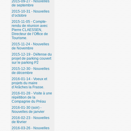
2015-09-27 - Nouvelles
de septembre
2015-10-31 - Nouvelles
d’octobre
2015-11-05 - Compte-
rendu de réunion avec
Pierre CLAESSEN,
Directeur de l’Office de
Tourisme.
2015-11-24 - Nouvelles
de Novembre
2015-12-19 - Défense du
projet de parking couvert
sur le parking P2
2015-12-30 - Nouvelles
de décembre
2016-01-14 - Voeux et
projets du maire
d’Arâches la Frasse.
2016-01-28 - Visite à une
répétition de la
Compagnie du Préau
2016-01-30 (soir) -
Nouvelles de janvier
2016-02-23 - Nouvelles
de février
2016-03-26 - Nouvelles