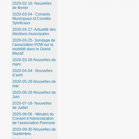
2020-02-18- Nouvelles
de février
2020-03-04 - Conseils
Municipaux et Comités
Syndicaux
2020-03-17- Actualité des
élections municipales
2020-03-25- Sondage de
l’association POW sur la
mobilité dans le Grand
Massif
2020-03-26-Nouvelles de
mars
2020-04-04 - Nouvelles
d’avril
2020-05-29-Nouvelles de
mai
2020-06-26-Nouvelles de
Juin
2020-07-18- Nouvelles
de Juillet
2020-08-06 - Minutes du
Conseil d’Administration
de l’association Flainoise
2020-09-30-Nouvelles de
Septembre