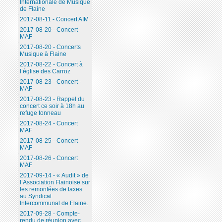
Internationale de Musique
de Flaine
2017-08-11 - Concert AIM
2017-08-20 - Concert-
MAF
2017-08-20 - Concerts
Musique à Flaine
2017-08-22 - Concert à
l’église des Carroz
2017-08-23 - Concert -
MAF
2017-08-23 - Rappel du
concert ce soir à 18h au
refuge tonneau
2017-08-24 - Concert
MAF
2017-08-25 - Concert
MAF
2017-08-26 - Concert
MAF
2017-09-14 - « Audit » de
l’Association Flainoise sur
les remontées de taxes
au Syndicat
Intercommunal de Flaine.
2017-09-28 - Compte-
rendu de réunion avec