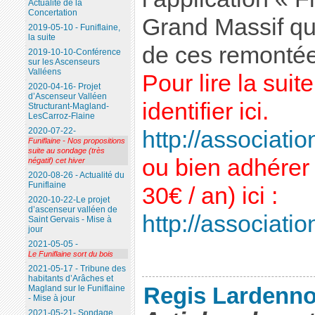
Actualité de la
Concertation
Grand Massif qui
2019-05-10 - Funiflaine,
la suite
de ces remontée
2019-10-10-Conférence
sur les Ascenseurs
Valléens
Pour lire la sui
2020-04-16- Projet
d’Ascenseur Valléen
identifier ici.
Structurant-Magland-
LesCarroz-Flaine
2020-07-22-
http://association
Funiflaine - Nos propositions
suite au sondage (très
ou bien adhérer 
négatif) cet hiver
2020-08-26 - Actualité du
Funiflaine
30€ / an) ici :
2020-10-22-Le projet
d’ascenseur valléen de
http://association
Saint Gervais - Mise à
jour
2021-05-05 -
Le Funiflaine sort du bois
2021-05-17 - Tribune des
habitants d’Arâches et
Regis Lardenno
Magland sur le Funiflaine
- Mise à jour
2021-05-21- Sondage