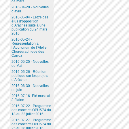
de mars
2016-04-28 - Nouvelles
d’avril
2016-05-04 - Lettre des
élus d’opposition
d’Arâches suite à une
publication du 24 mars
2016
2016-05-24 -
Représentation à
l’Auditorium de l’Atelier
Chorégraphique des
Carroz
2016-05-25 - Nouvelles
de Mai
2016-05-26 - Réunion
publique sur les projets
d’Arâches
2016-06-30 - Nouvelles
de juin
2016-07-16 -Eté musical
à Flaine
2016-07-22 - Programme
des concerts OPUS74 du
18 au 22 juillet 2016
2016-07-27 - Programme
des concerts OPUS74 du
25 au 28 juillet 2016