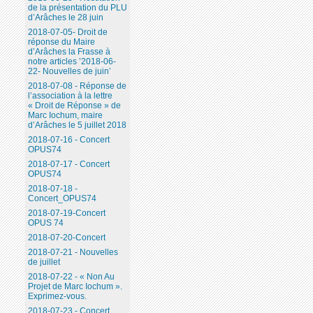
de la présentation du PLU
d’Arâches le 28 juin
2018-07-05- Droit de
réponse du Maire
d’Arâches la Frasse à
notre articles ’2018-06-
22- Nouvelles de juin’
2018-07-08 - Réponse de
l’association à la lettre
« Droit de Réponse » de
Marc Iochum, maire
d’Arâches le 5 juillet 2018
2018-07-16 - Concert
OPUS74
2018-07-17 - Concert
OPUS74
2018-07-18 -
Concert_OPUS74
2018-07-19-Concert
OPUS 74
2018-07-20-Concert
2018-07-21 - Nouvelles
de juillet
2018-07-22 - « Non Au
Projet de Marc Iochum ».
Exprimez-vous.
2018-07-23 - Concert