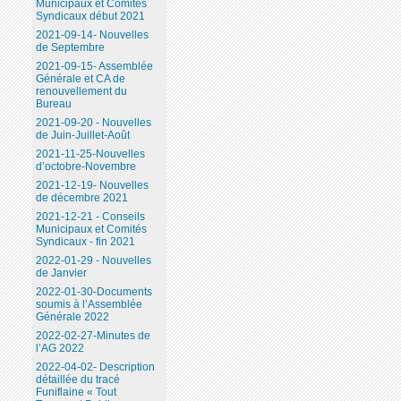
Municipaux et Comités
Syndicaux début 2021
2021-09-14- Nouvelles
de Septembre
2021-09-15- Assemblée
Générale et CA de
renouvellement du
Bureau
2021-09-20 - Nouvelles
de Juin-Juillet-Août
2021-11-25-Nouvelles
d’octobre-Novembre
2021-12-19- Nouvelles
de décembre 2021
2021-12-21 - Conseils
Municipaux et Comités
Syndicaux - fin 2021
2022-01-29 - Nouvelles
de Janvier
2022-01-30-Documents
soumis à l’Assemblée
Générale 2022
2022-02-27-Minutes de
l’AG 2022
2022-04-02- Description
détaillée du tracé
Funiflaine « Tout