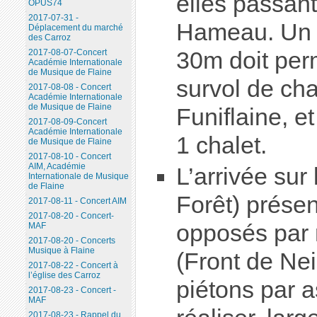
elles passant
OPUS74
2017-07-31 -
Hameau. Un 
Déplacement du marché
des Carroz
30m doit perm
2017-08-07-Concert
Académie Internationale
de Musique de Flaine
survol de cha
2017-08-08 - Concert
Académie Internationale
de Musique de Flaine
Funiflaine, et
2017-08-09-Concert
Académie Internationale
1 chalet.
de Musique de Flaine
2017-08-10 - Concert
AIM, Académie
L’arrivée sur
Internationale de Musique
de Flaine
Forêt) prése
2017-08-11 - Concert AIM
2017-08-20 - Concert-
opposés par 
MAF
2017-08-20 - Concerts
Musique à Flaine
(Front de Nei
2017-08-22 - Concert à
l’église des Carroz
piétons par a
2017-08-23 - Concert -
MAF
2017-08-23 - Rappel du