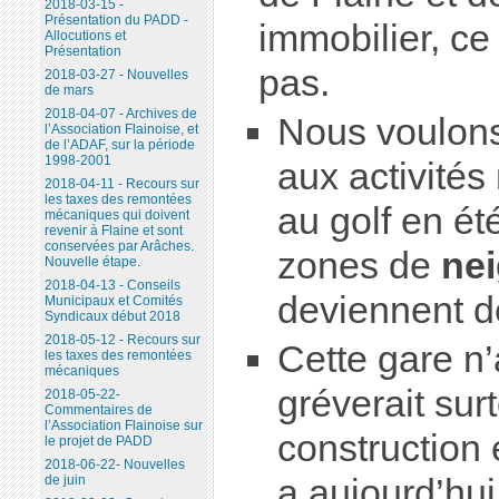
2018-03-15 -
Présentation du PADD -
immobilier, c
Allocutions et
Présentation
pas.
2018-03-27 - Nouvelles
de mars
2018-04-07 - Archives de
Nous voulons
l’Association Flainoise, et
de l’ADAF, sur la période
1998-2001
aux activités
2018-04-11 - Recours sur
les taxes des remontées
au golf en été
mécaniques qui doivent
revenir à Flaine et sont
conservées par Arâches.
zones de
nei
Nouvelle étape.
2018-04-13 - Conseils
deviennent de
Municipaux et Comités
Syndicaux début 2018
2018-05-12 - Recours sur
Cette gare n’a
les taxes des remontées
mécaniques
gréverait sur
2018-05-22-
Commentaires de
l’Association Flainoise sur
construction e
le projet de PADD
2018-06-22- Nouvelles
de juin
a aujourd’hu