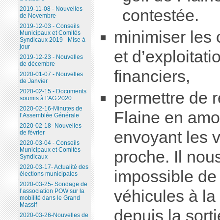
2019-11-08 - Nouvelles
contestée.
de Novembre
2019-12-03 - Conseils
minimiser les 
Municipaux et Comités
Syndicaux 2019 - Mise à
jour
et d’exploitati
2019-12-23 - Nouvelles
de décembre
financiers,
2020-01-07 - Nouvelles
de Janvier
2020-02-15 - Documents
permettre de r
soumis à l’AG 2020
2020-02-16-Minutes de
Flaine en amo
l’Assemblée Générale
2020-02-18- Nouvelles
envoyant les v
de février
2020-03-04 - Conseils
Municipaux et Comités
proche. Il nou
Syndicaux
2020-03-17- Actualité des
impossible de
élections municipales
2020-03-25- Sondage de
véhicules à l
l’association POW sur la
mobilité dans le Grand
Massif
depuis la sort
2020-03-26-Nouvelles de