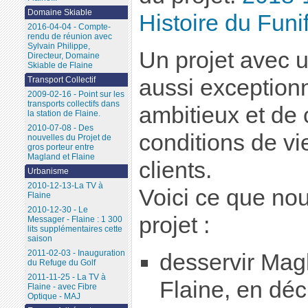
Domaine Skiable
Histoire du Funi
2016-04-04 - Compte-
rendu de réunion avec
Sylvain Philippe,
Un projet avec 
Directeur, Domaine
Skiable de Flaine
aussi exceptionn
Transport Collectif
2009-02-16 - Point sur les
transports collectifs dans
ambitieux et de 
la station de Flaine.
2010-07-08 - Des
conditions de vi
nouvelles du Projet de
gros porteur entre
Magland et Flaine
clients.
Urbanisme
2010-12-13-La TV à
Voici ce que no
Flaine
2010-12-30 - Le
projet :
Messager - Flaine : 1 300
lits supplémentaires cette
saison
2011-02-03 - Inauguration
desservir Mag
du Refuge du Golf
2011-11-25 - La TV à
Flaine, en déc
Flaine - avec Fibre
Optique - MAJ