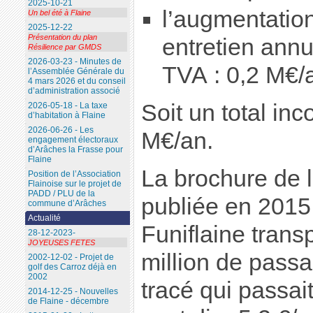
2025-10-21
l’augmentatio
Un bel été à Flaine
2025-12-22
Présentation du plan
entretien annu
Résilience par GMDS
2026-03-23 - Minutes de
TVA : 0,2 M€/
l’Assemblée Générale du
4 mars 2026 et du conseil
d’administration associé
Soit un total in
2026-05-18 - La taxe
d’habitation à Flaine
2026-06-26 - Les
M€/an.
engagement électoraux
d’Arâches la Frasse pour
Flaine
La brochure de 
Position de l’Association
Flainoise sur le projet de
PADD / PLU de la
publiée en 2015 
commune d’Arâches
Actualité
Funiflaine trans
28-12-2023-
JOYEUSES FETES
million de pass
2002-12-02 - Projet de
golf des Carroz déjà en
2002
tracé qui passai
2014-12-25 - Nouvelles
de Flaine - décembre