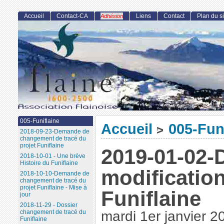
Accueil
Contact-CA
Liens
Contact
Plan du si
Adhésion
005-Funiflaine
Accueil
005-Fun
>
2018-09-23-Demande de
changement de tracé du
projet Funiflaine
2019-01-02
2018-10-01 - Une brève
Histoire du Funiflaine
modification
2018-10-10-Demande de
changement de tracé du
projet Funiflaine - Mise à
Funiflaine
jour
2018-11-29 - Dossier
changement de tracé du
mardi 1er janvier 2
Funiflaine