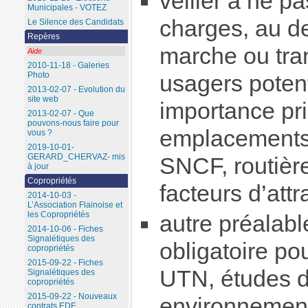
veiller à ne p
Municipales - VOTEZ
charges, au d
Le Silence des Candidats
Repères
marche ou tran
Aide
2010-11-18 - Galeries
Photo
usagers potent
2013-02-07 - Evolution du
site web
importance pr
2013-02-07 - Que
pouvons-nous faire pour
emplacements 
vous ?
2019-10-01-
GERARD_CHERVAZ- mis
SNCF, routièr
à jour
Copropriétés
facteurs d’attra
2014-10-03 -
L’Association Flainoise et
les Copropriétés
autre préalabl
2014-10-06 - Fiches
Signalétiques des
obligatoire po
copropriétés
2015-09-22 - Fiches
UTN, études d
Signalétiques des
copropriétés
2015-09-22 - Nouveaux
environnemen
contrats EDF