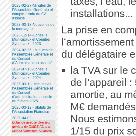
taxes, l’eau, l
2023-02-27-Minutes de
l’Assemblée Générale et
installations...
compte-rendu du CA
associé
2023-03-18-Nouvelles de
La prise en com
la montagne
2023-12-14-Conseils
l’amortissement 
Municipaux et Comités
Syndicaux - 2023
2024-02-26 - Minutes de
du délégataire e
l’Assemblée Générale et
du Conseil
d’Administration associé
la TVA sur le 
2024-07-15-Conseils
Municipaux et Comités
Syndicaux - 2024
de l’appareil :
2025-03-11- Minutes de
l’Assemblée Générale et
amortie, au mê
du Conseil
d’administration associé
du 5 mars 2025
M€ demandés 
2025-03-12 - Statuts de
l’Association Flainoise
Nous estimons
2025-04-02 -
Echange avec le directeur
général de GMDS (Grand
1/15 du prix s
Massif Domaines Skiables)