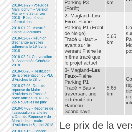
Parking P3
km
2018-01-29 - Voeux de
(Forêt)
Marc Iochum « Version
Flaine » le 29 janvier
2- Magland–
Les
2018 - Résumé des
Feux
–Flaine
informations
Parking P1 (Front
Co
2018-01-29- Voeux à
Flaine. Allocutions
de Neige)
su
5,65
2018-02-07- Réunion
Tracé « Haut »
Pa
km
d’échange avec les
ayant sur le
Mo
adhérents le 19 février
versant Flaine le
po
2018
même tracé que
2018-02-24-Convocation
à l’Assemblée Générale
le projet actuel
2018
3- Magland–
Les
2018-06-28 - Restitution
Feux
–Flaine
de la présentation du PLU
Co
d’Arâches le 28 juin
Parking P1
ré
2018-07-05- Droit de
Tracé « Bas »
5,65
réponse du Maire
de
traversant une
km
d’Arâches la Frasse à
un
notre articles ’2018-06-
extrémité du
in
22- Nouvelles de juin’
Hameau
2018-07-08 - Réponse de
Scandinave
l’association à la lettre
« Droit de Réponse » de
Marc Iochum, maire
Le prix de la ver
d’Arâches le 5 juillet 2018
2018-07-16 - Concert