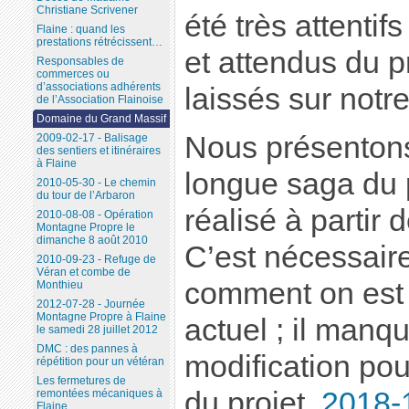
Christiane Scrivener
été très attentif
Flaine : quand les
prestations rétrécissent…
et attendus du p
Responsables de
commerces ou
d’associations adhérents
laissés sur notre
de l’Association Flainoise
Domaine du Grand Massif
Nous présentons
2009-02-17 - Balisage
des sentiers et itinéraires
à Flaine
longue saga du p
2010-05-30 - Le chemin
du tour de l’Arbaron
réalisé à partir 
2010-08-08 - Opération
Montagne Propre le
dimanche 8 août 2010
C’est nécessair
2010-09-23 - Refuge de
Véran et combe de
comment on est 
Monthieu
2012-07-28 - Journée
Montagne Propre à Flaine
actuel ; il manq
le samedi 28 juillet 2012
DMC : des pannes à
modification po
répétition pour un vétéran
Les fermetures de
du projet.
2018-
remontées mécaniques à
Flaine...