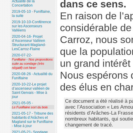
dans ce sens.
Actualité de la
Concertation
2019-05-10 - Funiflaine,
En raison de l’a
la suite
2019-10-10-Conférence
considérable de
sur les Ascenseurs
Valléens
Carroz, nous s
2020-04-16- Projet
d’Ascenseur Valléen
Structurant-Magland-
que la populati
LesCarroz-Flaine
2020-07-22-
Funiflaine - Nos propositions
un grand intérêt
suite au sondage (très
négatif) cet hiver
Nous espérons q
2020-08-26 - Actualité du
Funiflaine
des élus en char
2020-10-22-Le projet
d’ascenseur valléen de
Saint Gervais - Mise à
jour
Ce document a été réalisé à pa
2021-05-05 -
avec l’Association « Les Amou
Le Funiflaine sort du bois
résidents d’Arâches-La Frass
2021-05-17 - Tribune des
habitants d’Arâches et
nombreux habitants, qui souti
Magland sur le Funiflaine
changement de tracé.
- Mise à jour
2021-05-21- Sondage