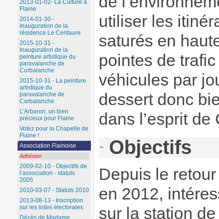
de l’environneme
2013-01-02- La Culture à
Flaine
utiliser les itiné
2014-01-30 -
Inauguration de la
résidence Le Centaure
saturés en haut
2015-10-31 -
Inauguration de la
pointes de trafi
peinture artistique du
paravalanche de
Corbalanche
véhicules par jo
2015-10-31 - La peinture
artistique du
dessert donc bie
paravalanche de
Corbalanche
L’Arbaron, un bien
dans l’esprit de 
précieux pour Flaine
Votez pour la Chapelle de
Flaine !
Objectifs
Association Flainoise
Adhésion
2009-02-10 - Objectifs de
Depuis le retour
l’association - statuts
2005
en 2012, intére
2010-03-07 - Statuts 2010
2013-08-13 - Inscription
sur les listes électorales
sur la station d
Décès de Madame