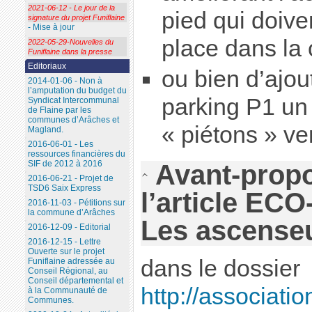
2021-06-12 - Le jour de la
pied qui doiven
signature du projet Funiflaine
- Mise à jour
place dans la c
2022-05-29-Nouvelles du
Funiflaine dans la presse
Editoriaux
ou bien d’ajout
2014-01-06 - Non à
l’amputation du budget du
parking P1 un
Syndicat Intercommunal
de Flaine par les
communes d’Arâches et
« piétons » ve
Magland.
2016-06-01 - Les
ressources financières du
SIF de 2012 à 2016
Avant-propo
2016-06-21 - Projet de
TSD6 Saix Express
l’article ECO
2016-11-03 - Pétitions sur
la commune d’Arâches
Les ascenseu
2016-12-09 - Editorial
2016-12-15 - Lettre
Ouverte sur le projet
dans le dossier
Funiflaine adressée au
Conseil Régional, au
Conseil départemental et
http://associatio
à la Communauté de
Communes.