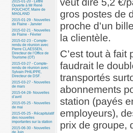
veut dire 5,2 €/
2015-01-20 - Lettre
Ouverte à Mr René
POUCHOT, Maire de
gros postes de 
MAGLAND
2015-01-29 - Nouvelles
proche d’un bille
de Flaine - Janvier
2015-02-21 - Nouvelles
la clientèle.
de Flaine - Février
2015-02-23 - Compte-
rendu de réunion avec
Pierre CLAESSEN,
C’est tout à fait
Directeur de l’Office de
Tourisme (OT)
faudrait le doub
2015-03-27 - Compte-
rendu de réunion avec
Sylvain PHILIPPE,
transportés surt
Directeur de DSF.
2015-03-27 - Nouvelles
abonnements pour
de mars
2015-04-28- Nouvelles
d’avril
station (payés en
2015-05-25 - Nouvelles
de mai
employeurs), des
2015-05-25 - Récapitulatif
des nouvelles
prix de groupe, 
importantes sur la station
2015-06-30 - Nouvelles
de Juin