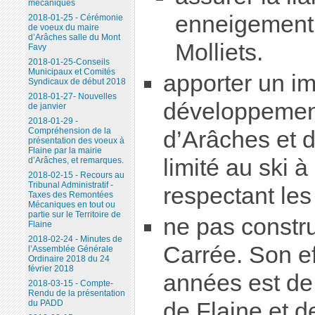
mécaniques
enneigement
2018-01-25 - Cérémonie
de voeux du maire
d’Arâches salle du Mont
Molliets.
Favy
2018-01-25-Conseils
Municipaux et Comités
apporter un imp
Syndicaux de début 2018
2018-01-27- Nouvelles
développemen
de janvier
2018-01-29 -
Compréhension de la
d’Arâches et 
présentation des voeux à
Flaine par la mairie
limité au ski à
d’Arâches, et remarques.
2018-02-15 - Recours au
Tribunal Administratif -
respectant les
Taxes des Remontées
Mécaniques en tout ou
partie sur le Territoire de
ne pas constru
Flaine
2018-02-24 - Minutes de
Carrée. Son ef
l’Assemblée Générale
Ordinaire 2018 du 24
février 2018
années est de 
2018-03-15 - Compte-
Rendu de la présentation
de Flaine et de
du PADD