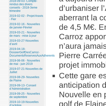
2018-09-03- Compte-
rendus des divers
d’urbaniser l
conseils - 2018-3eme
trimestre
aberrant la c
2019-02-02 - Projet Aravis
- Fier
2019-02-16 - Nouvelles
de 4,5 M€. En
de janvier-Février
2019-03-21 - Nouvelles
Carroz appor
de mars - mise à jour
2019-03-27-Nouvelles
n’aura jamai
d’avril
2019-04-18-
DossierGolfDesCarroz-
Pierre Carré
DocumentsReservesAuxAdherents
2019-06-06 - Nouvelles
projet immobi
de mai - juin 2019
2019-07-21-Nouvelles de
Juillet
Cette gare es
2019-08-29- Nouvelles
de Flaine
anticipation d
2019-09-13- Conseil
d’Administration
Nouvelle en p
2019-09-25 - Nouvelles
de septembre
golf de Flaine
2019-10-19-Nouvelles
d’octobre