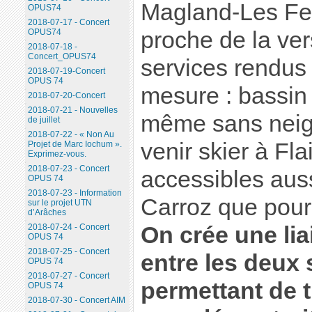
Magland-Les Feu
OPUS74
2018-07-17 - Concert
proche de la ver
OPUS74
2018-07-18 -
Concert_OPUS74
services rendu
2018-07-19-Concert
OPUS 74
mesure : bassin d
2018-07-20-Concert
2018-07-21 - Nouvelles
même sans neig
de juillet
2018-07-22 - « Non Au
venir skier à Fl
Projet de Marc Iochum ».
Exprimez-vous.
2018-07-23 - Concert
accessibles aus
OPUS 74
2018-07-23 - Information
Carroz que pour
sur le projet UTN
d’Arâches
On crée une li
2018-07-24 - Concert
OPUS 74
2018-07-25 - Concert
entre les deux 
OPUS 74
2018-07-27 - Concert
permettant de t
OPUS 74
2018-07-30 - Concert AIM