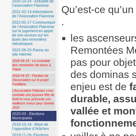
2020-10-24 - Actualité de
l’association Flainoise
Qu’est-ce qu’un
2021-02-14-Informations
de l’Association Flainoise
.
2022-02-17-Communiqué
de l’Association Flainoise
sur le jugement en appel
les ascenseur
de son recours sur les
taxes des remontées
mécaniques.
Remontées Mé
2022-06-25-Panne du
site internet
pas pour objet
2016-04-24 - Le scandale
des remontées de taxes à
Flaine
des dominas s
2016-04-25 - Position de
l’Association sur le projet
enjeu est de
f
Funiflaine
L’Association Flainoise vous
souhaite une joyeuse fête de
durable, assu
Noël et vous présente ses
meilleurs voeux pour l’année
vallée et mon
2022
2020-03 - Elections
Municipales
fonctionneme
2019-10-18 - Bilan de
l’opposition d’Arâches
2019-11-28- Elections