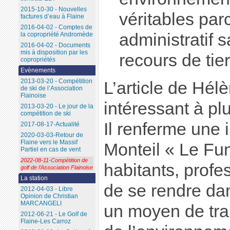
2015-10-30 - Nouvelles
véritables pa
factures d’eau à Flaine
2016-04-02 - Comptes de
administratif 
la copropriété Andromède
2016-04-02 - Documents
mis à disposition par les
recours de tier
copropriétés
Evènements
2013-03-20 - Compétition
L’article de Hél
de ski de l’Association
Flainoise
intéressant à plu
2013-03-20 - Le jour de la
compétition de ski
Il renferme une 
2017-08-17-Actualité
2020-03-03-Retour de
Flaine vers le Massif
Monteil « Le Fun
Partiel en cas de vent
2022-08-11-Compétition de
habitants, profes
golf de l’Association Flainoise
La station
de se rendre dan
2012-04-03 - Libre
Opinion de Christian
MARCANGELI
un moyen de tra
2012-06-21 - Le Golf de
Flaine-Les Carroz