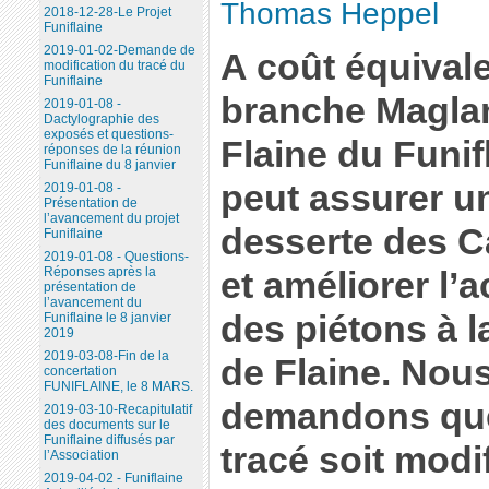
Thomas Heppel
2018-12-28-Le Projet
Funiflaine
2019-01-02-Demande de
A coût équivale
modification du tracé du
Funiflaine
branche Magla
2019-01-08 -
Dactylographie des
exposés et questions-
Flaine du Funif
réponses de la réunion
Funiflaine du 8 janvier
peut assurer u
2019-01-08 -
Présentation de
l’avancement du projet
desserte des C
Funiflaine
2019-01-08 - Questions-
Réponses après la
et améliorer l’
présentation de
l’avancement du
des piétons à l
Funiflaine le 8 janvier
2019
2019-03-08-Fin de la
de Flaine. Nou
concertation
FUNIFLAINE, le 8 MARS.
demandons que
2019-03-10-Recapitulatif
des documents sur le
Funiflaine diffusés par
tracé soit modi
l’Association
2019-04-02 - Funiflaine