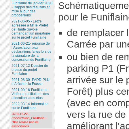
Schématiquemen
Funiflaine de janvier 2020
- Rappel des résultats et
mise à jour des
pour le Funiflain
propositions
2021-06-05 - Lettre
adressée à Mr le Préfet
de remplacer l
de Haute Savoie
demandant un moratoire
sur le projet Funiflaine
Carrée par un
2021-06-21- réponse de
l’Association aux
déclarations faites lors de
ou bien de rem
la signature de la
concession du Funiflaine
parking P1 (F
2021-07-12-Dossier de
presse du projet
Funiflaine
arrivée sur le
2021-08-30- PADD-PLU
d’Arâches la Frasse
Forêt) plus cen
2021-09-16-Funiflaine -
Vidéo et restitutions des
allocutions des élus
(avec en com
2022-03-14-Information
sur le Funiflaine
vers la rue de 
2019-11-27 -
Concertation_Funiflaine -
Bilan réalisé par les
améliorant l’
associations.