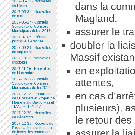
2017-05-12 - Nouvelles
dans la comm
de Flaine
2017-05-31 - Nouvelles
Magland.
de mai
2017-06-27 - Comités
Syndicaux et Conseils
assurer le tra
Municipaux début 2017
2017-07-05 - Réunion
publique à Araches
doubler la lia
2017-09-29 - Nouvelles
de septembre
Massif existan
2017-10-13- Nouvelles
d’octobre.
en exploitati
2017-11-29 - Nouvelles
de Novembre
attentes,
2017-12-13 - Comités
Syndicaux et Conseils
Municipaux de fin 2017
en cas d’arrê
2017-12-18 - Panorama
des Dossiers et Projets de
Flaine et du Grand Massif
plusieurs), a
- MAJ 20/12/2017
2017-12-30 - Nouvelles
le retour des
de décembre
2017-12-31 - Recours de
l’association sur le retour
assurer la li
de taxes des remontées