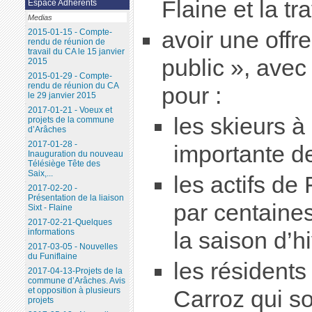
Flaine et la t
Espace Adhérents
Medias
avoir une offr
2015-01-15 - Compte-
rendu de réunion de
travail du CA le 15 janvier
public », avec
2015
2015-01-29 - Compte-
rendu de réunion du CA
pour :
le 29 janvier 2015
2017-01-21 - Voeux et
les skieurs à 
projets de la commune
d’Arâches
2017-01-28 -
importante de
Inauguration du nouveau
Télésiège Tête des
Saix,...
les actifs de
2017-02-20 -
Présentation de la liaison
par centaine
Sixt - Flaine
2017-02-21-Quelques
informations
la saison d’hi
2017-03-05 - Nouvelles
du Funiflaine
les résidents
2017-04-13-Projets de la
commune d’Arâches. Avis
et opposition à plusieurs
Carroz qui s
projets