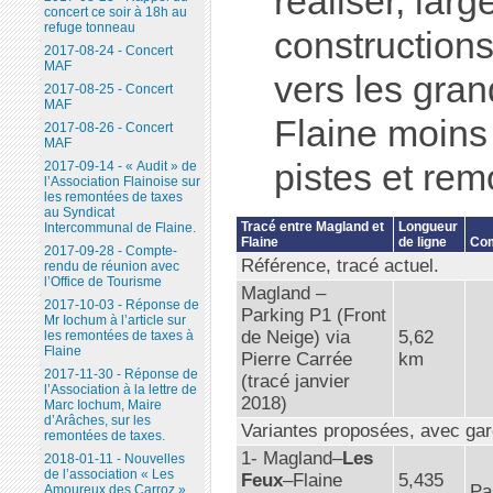
réaliser, lar
concert ce soir à 18h au
refuge tonneau
constructions
2017-08-24 - Concert
MAF
vers les gra
2017-08-25 - Concert
MAF
Flaine moins 
2017-08-26 - Concert
MAF
pistes et rem
2017-09-14 - « Audit » de
l’Association Flainoise sur
les remontées de taxes
au Syndicat
Tracé entre Magland et
Longueur
Intercommunal de Flaine.
Flaine
de ligne
Co
2017-09-28 - Compte-
Référence, tracé actuel.
rendu de réunion avec
l’Office de Tourisme
Magland –
2017-10-03 - Réponse de
Parking P1 (Front
Mr Iochum à l’article sur
de Neige) via
5,62
les remontées de taxes à
Flaine
Pierre Carrée
km
2017-11-30 - Réponse de
(tracé janvier
l’Association à la lettre de
2018)
Marc Iochum, Maire
d’Arâches, sur les
Variantes proposées, avec ga
remontées de taxes.
1- Magland–
Les
2018-01-11 - Nouvelles
de l’association « Les
Feux
–Flaine
5,435
Pa
Amoureux des Carroz ».