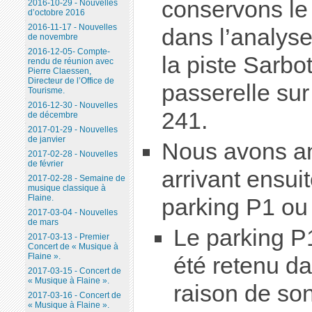
conservons le
2016-10-29 - Nouvelles
d’octobre 2016
2016-11-17 - Nouvelles
dans l’analyse 
de novembre
2016-12-05- Compte-
la piste Sarbo
rendu de réunion avec
Pierre Claessen,
Directeur de l’Office de
passerelle sur
Tourisme.
2016-12-30 - Nouvelles
241.
de décembre
2017-01-29 - Nouvelles
de janvier
Nous avons an
2017-02-28 - Nouvelles
de février
arrivant ensuit
2017-02-28 - Semaine de
musique classique à
Flaine.
parking P1 ou 
2017-03-04 - Nouvelles
de mars
Le parking P
2017-03-13 - Premier
Concert de « Musique à
Flaine ».
été retenu da
2017-03-15 - Concert de
« Musique à Flaine ».
raison de son
2017-03-16 - Concert de
« Musique à Flaine ».